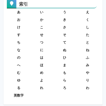
索引
あ
い
う
え
お
か
き
く
け
こ
さ
し
す
せ
そ
た
ち
つ
て
と
な
に
ぬ
ね
の
は
ひ
ふ
へ
ほ
ま
み
む
め
も
や
ゆ
よ
ら
り
る
れ
ろ
わ
英数字