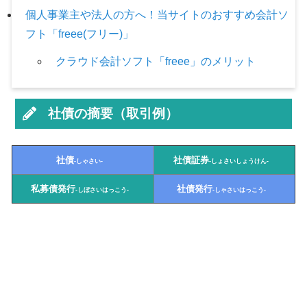
個人事業主や法人の方へ！当サイトのおすすめ会計ソ
フト「freee(フリー)」
クラウド会計ソフト「freee」のメリット
社債の摘要（取引例）
社債
社債証券
-しゃさい-
-しょさいしょうけん-
私募債発行
社債発行
-しぼさいはっこう-
-しゃさいはっこう-