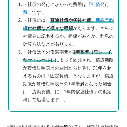
・社債の発行にかかった費用は『
社債発行
費
』です。
・社債には、
普通社債や劣後社債、
新株予約
権
付社債など様々な種類
があります。さらに
社債券に記名するか、担保があるか、利息の
計算方法などがあります。
・社債はその償還期間が
1年基準（ワン・イ
ヤー・ルール）
によって区分され、償還期限
が貸借対照表日の翌日から起算して1年を超
えるものは「固定負債」となりますが、償還
期限が貸借対照表日の1年未満となった場合
は「流動負債」に「1年内償還社債」の勘定
科目で処理します 。
社債は割引発行されるのが一般的です。仕訳は発行価額