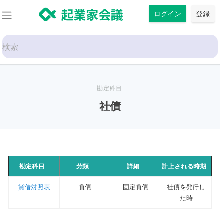
コ
ログイン
登録
ン
テ
Search
ン
for:
ツ
に
ス
勘定科目
キ
社債
ッ
-
プ
勘定科目
分類
詳細
計上される時期
貸借対照表
負債
固定負債
社債を発行し
た時