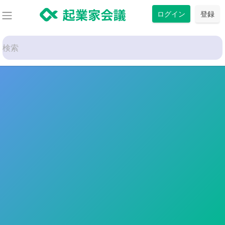
コ
ログイン
登録
ン
テ
Search
ン
for:
ツ
に
ス
トップ
キ
ッ
プ