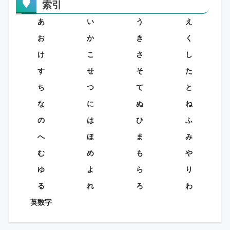
索引
あ
い
う
え
お
か
き
く
け
こ
さ
し
す
せ
そ
た
ち
つ
て
と
な
に
ぬ
ね
の
は
ひ
ふ
へ
ほ
ま
み
む
め
も
や
ゆ
よ
ら
り
る
れ
ろ
わ
英数字