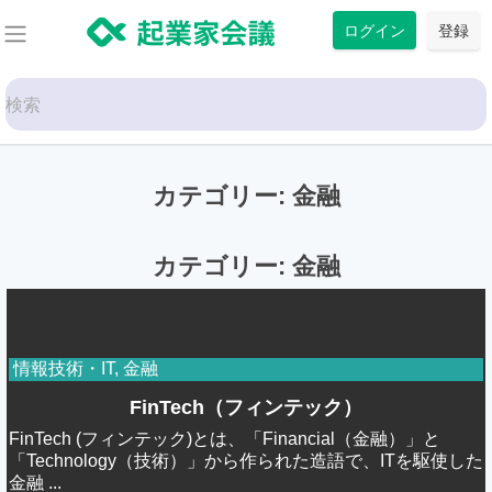
コ
ログイン
登録
ン
テ
Search
ン
for:
ツ
に
カテゴリー:
金融
ス
キ
ッ
カテゴリー:
金融
プ
情報技術・IT
,
金融
FinTech（フィンテック）
FinTech (フィンテック)とは、「Financial（金融）」と
「Technology（技術）」から作られた造語で、ITを駆使した
金融 ...