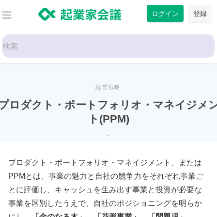
コ
ログイン
登録
ン
テ
Search
ン
for:
ツ
に
ス
経営戦略
キ
プロダクト・ポートフォリオ・マネイジメ
ッ
ト(PPM)
プ
-
プロダクト・ポートフォリオ・マネイジメント、または
PPMとは、事業の魅力と自社の競争力をそれぞれ事業ご
とに評価し、キャッシュを生み出す事業と投資が必要な
事業を区別したうえで、自社のポジショニングを明らか
にし、
「金のなる木」、「花形事業」、「問題児」、