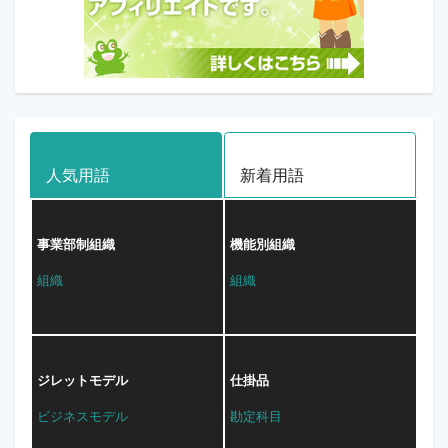
人気用語
新着用語
事業部制組織
機能別組織
組織
組織
ジレットモデル
仕掛品
ビジネスモデル
勘定科目