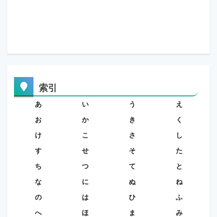
索引
あ
い
う
え
お
か
き
く
け
こ
さ
し
す
せ
そ
た
ち
つ
て
と
な
に
ぬ
ね
の
は
ひ
ふ
へ
ほ
ま
み