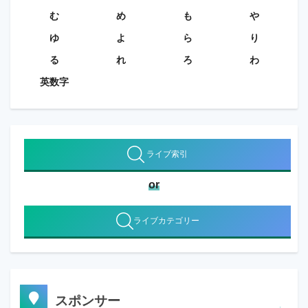
む
め
も
や
ゆ
よ
ら
り
る
れ
ろ
わ
英数字
ライブ索引
or
ライブカテゴリー
スポンサー