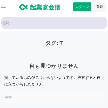
コ
ログイン
登録
ン
テ
Search
ン
for:
ツ
に
タグ:
T
ス
キ
ッ
プ
何も見つかりません
探しているものが見つからないようです。検索すると役
に立つかもしれません。
Search
for: