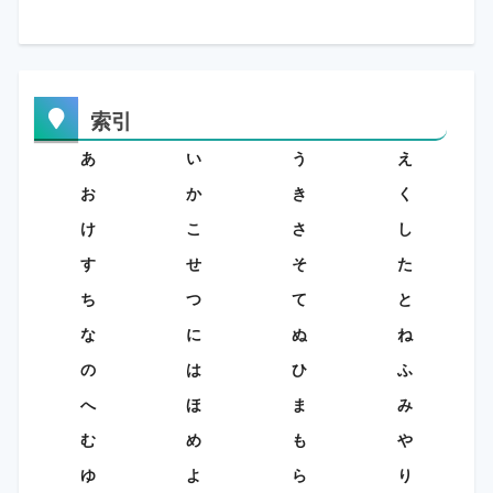
索引
あ
い
う
え
お
か
き
く
け
こ
さ
し
す
せ
そ
た
ち
つ
て
と
な
に
ぬ
ね
の
は
ひ
ふ
へ
ほ
ま
み
む
め
も
や
ゆ
よ
ら
り