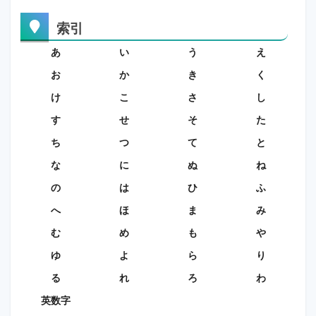
索引
あ
い
う
え
お
か
き
く
け
こ
さ
し
す
せ
そ
た
ち
つ
て
と
な
に
ぬ
ね
の
は
ひ
ふ
へ
ほ
ま
み
む
め
も
や
ゆ
よ
ら
り
る
れ
ろ
わ
英数字