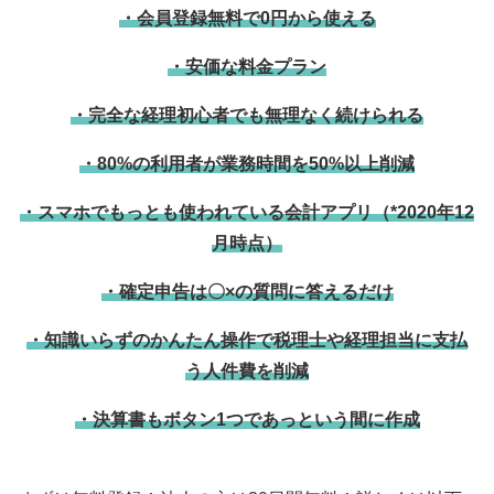
・会員登録無料で0円から使える
・安価な料金プラン
・完全な経理初心者でも無理なく続けられる
・80%の利用者が業務時間を50%以上削減
・スマホでもっとも使われている会計アプリ（*2020年12
月時点）
・確定申告は〇×の質問に答えるだけ
・知識いらずのかんたん操作で税理士や経理担当に支払
う人件費を削減
・決算書もボタン1つであっという間に作成