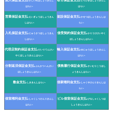
差入保証金支払
取引保証金支払
-さしいれほしょうきんし
-とりひきほしょうきんし
はらい-
はらい
営業保証金支払
架設保証金支払
-えいぎょうほしょうきん
-かせつほしょうきんしは
しはらい-
らい-
入札保証金支払
借受契約保証金支払
-にゅうさつほしょうきん
-かりうけけいやく
しはらい-
ほしょうきんしはらい-
代理店契約保証金支払
輸入保証金支払
-だいりてんけい
-ゆにゅうほしょうきんし
やくほしょうきんしはらい-
はらい-
分割返済保証金支払
債務履行保証金支払
-ぶんかつへんさい
-さいむりこうほし
ほしょうきんしはらい-
ょうきんしはらい-
敷金支払
借家権利金支払
-しききんしはらい-
-しゃくやけんりきんしは
らい-
借室権利金支払
ビル借室保証金支払
-しゃくしつけんりきんし
-びるしゃくしつほ
はらい-
しょうきんしはらい-