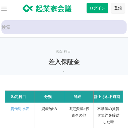
コ
ログイン
登録
ン
テ
Search
ン
for:
ツ
に
ス
勘定科目
キ
差入保証金
ッ
-
プ
勘定科目
分類
詳細
計上される時期
貸借対照表
資産/借方
固定資産>投
不動産の賃貸
資その他
借契約を締結
した時