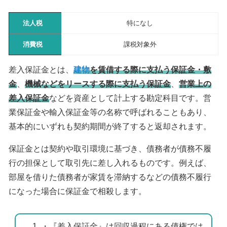
法人税
特になし
消費税
課税対象外
差入保証金とは、
建物
を賃借する際に支払う保証金・敷
金
、
機械などをリースする際に支払う保証金
、
営業上の
差入保証金
などを資産として計上する勘定科目です。営
業保証金や輸入保証金等の名称で呼ばれることもあり、
基本的にいずれも契約期間が終了すると返却されます。
保証金とは契約や取引環境に基づき、債務者が債務不履
行の担保として取引先に差し入れるものです。例えば、
部屋を借りた債務者が家賃を滞納するなどの債務不履行
になった場合に保証金で相殺します。
・『差入保証金』は回収過程にある債権では