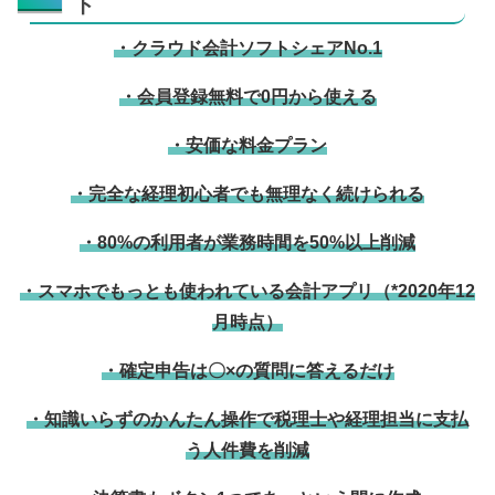
ト
・クラウド会計ソフトシェアNo.1
・会員登録無料で0円から使える
・安価な料金プラン
・完全な経理初心者でも無理なく続けられる
・80%の利用者が業務時間を50%以上削減
・スマホでもっとも使われている会計アプリ（*2020年12
月時点）
・確定申告は〇×の質問に答えるだけ
・知識いらずのかんたん操作で税理士や経理担当に支払
う人件費を削減