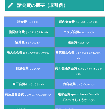
諸会費の摘要（取引例）
諸会費
町内会会費
-しょかいひ-
-ちょうないかいかいひ-
協同組合費
クラブ会費
-きょうどうくみあいひ-
-くらぶかいひ-
協賛金
組合費
-きょうさんきん-
-くみあいひ-
法人会会費
商業組合会費
-ほうじんかいかいひかいひ-
-しょうぎょうくみあいかい
ひ-
自治会費
商工会議所会費
-じちかいひ-
-しょうこうかいぎしょか
いひ-
商工会費
商店会費
-しょうこうかいひ-
-しょうてんかいひ-
商店連合会費
通常会費span class=”small-
-しょうてんれんごうかいひ-
1″>-つうじょうかいひ-