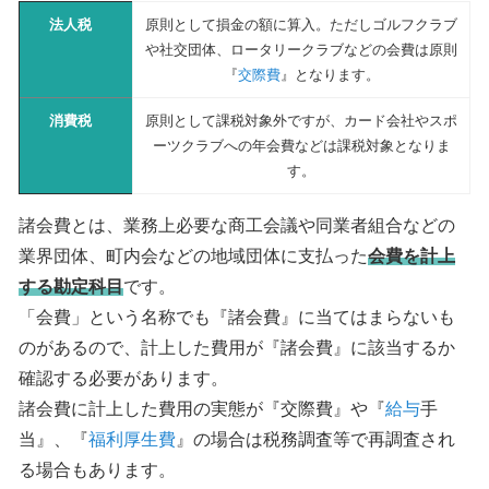
法人税
原則として損金の額に算入。ただしゴルフクラブ
や社交団体、ロータリークラブなどの会費は原則
『
交際費
』となります。
消費税
原則として課税対象外ですが、カード会社やスポ
ーツクラブへの年会費などは課税対象となりま
す。
諸会費とは、業務上必要な商工会議や同業者組合などの
業界団体、町内会などの地域団体に支払った
会費を計上
する勘定科目
です。
「会費」という名称でも『諸会費』に当てはまらないも
のがあるので、計上した費用が『諸会費』に該当するか
確認する必要があります。
諸会費に計上した費用の実態が『交際費』や『
給与
手
当』、『
福利厚生費
』の場合は税務調査等で再調査され
る場合もあります。