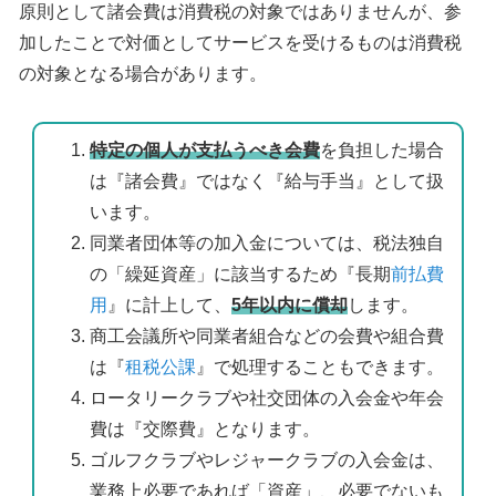
原則として諸会費は消費税の対象ではありませんが、参
加したことで対価としてサービスを受けるものは消費税
の対象となる場合があります。
特定の個人が支払うべき会費
を負担した場合
は『諸会費』ではなく『給与手当』として扱
います。
同業者団体等の加入金については、税法独自
の「繰延資産」に該当するため『長期
前払費
用
』に計上して、
5年以内に償却
します。
商工会議所や同業者組合などの会費や組合費
は『
租税公課
』で処理することもできます。
ロータリークラブや社交団体の入会金や年会
費は『交際費』となります。
ゴルフクラブやレジャークラブの入会金は、
業務上必要であれば「資産」、必要でないも