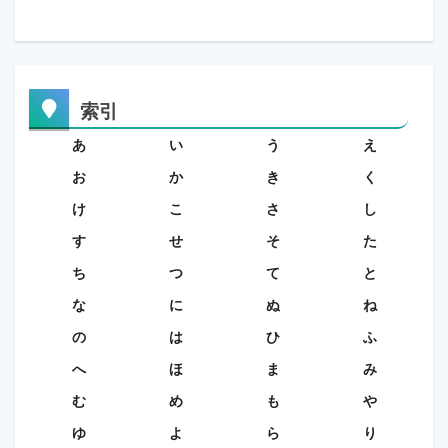
索引
あ
い
う
え
お
か
き
く
け
こ
さ
し
す
せ
そ
た
ち
つ
て
と
な
に
ぬ
ね
の
は
ひ
ふ
へ
ほ
ま
み
む
め
も
や
ゆ
よ
ら
り