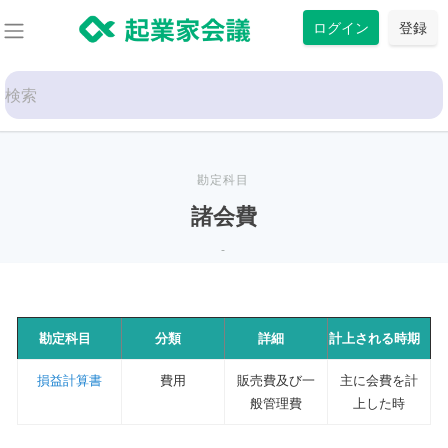
コ
ログイン
登録
ン
テ
Search
ン
for:
ツ
に
ス
勘定科目
キ
諸会費
ッ
-
プ
勘定科目
分類
詳細
計上される時期
損益計算書
費用
販売費及び一
主に会費を計
般管理費
上した時