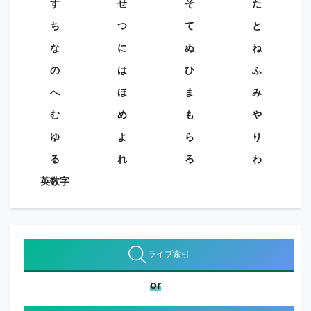
す
せ
そ
た
ち
つ
て
と
な
に
ぬ
ね
の
は
ひ
ふ
へ
ほ
ま
み
む
め
も
や
ゆ
よ
ら
り
る
れ
ろ
わ
英数字
ライブ索引
or