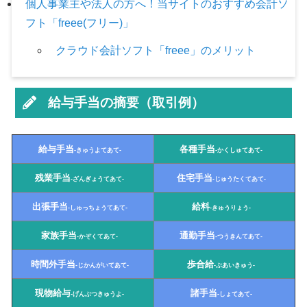
個人事業主や法人の方へ！当サイトのおすすめ会計ソ
フト「freee(フリー)」
クラウド会計ソフト「freee」のメリット
給与手当の摘要（取引例）
給与手当
各種手当
-きゅうよてあて-
-かくしゅてあて-
残業手当
住宅手当
-ざんぎょうてあて-
-じゅうたくてあて-
出張手当
給料
-しゅっちょうてあて-
-きゅうりょう-
家族手当
通勤手当
-かぞくてあて-
-つうきんてあて-
時間外手当
歩合給
-じかんがいてあて-
-ぶあいきゅう-
現物給与
諸手当
-げんぶつきゅうよ-
-しょてあて-