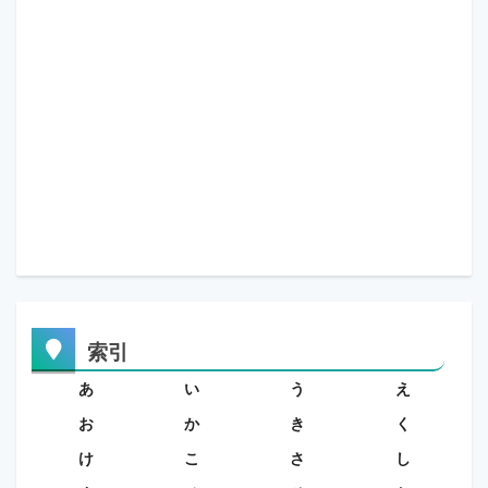
索引
あ
い
う
え
お
か
き
く
け
こ
さ
し