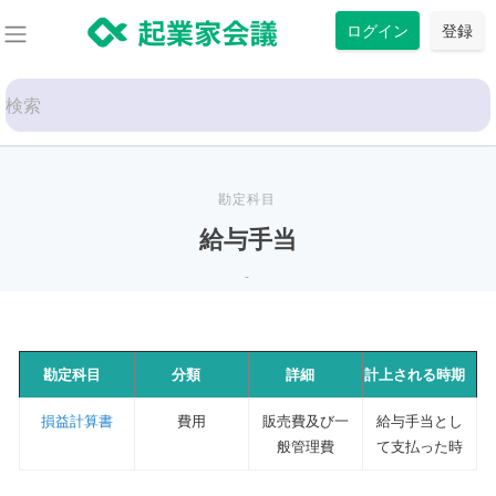
コ
ログイン
登録
ン
テ
Search
ン
for:
ツ
に
ス
勘定科目
キ
給与手当
ッ
-
プ
勘定科目
分類
詳細
計上される時期
損益計算書
費用
販売費及び一
給与手当とし
般管理費
て支払った時