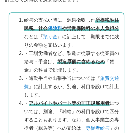
給与の支払い時に、源泉徴収した
所得税や住
民税、社会
保険料
や労働保険料の本人負担分
などは『
預り金
』に計上して、期限までに残
りの金額を支払います。
・工場労働者など、製造に従事する従業員の
給与・手当は、
製造原価に含めるため
『賃
金』の科目で処理します。
・通勤手当や出張手当については『
旅費交通
費
』に計上するか、別途、科目を設けて計上
します。
・
アルバイトやパート等の非正規雇用者
につ
いては、別途、『雑給』の科目を設けて区分
することもあります。なお、個人事業主の専
従者（親族等）への支給は「
専従者給与
」の