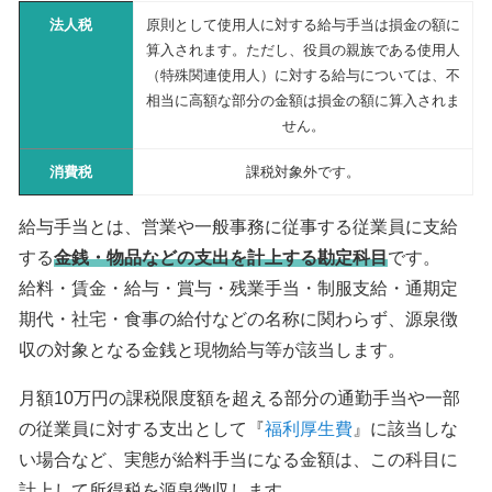
法人税
原則として使用人に対する給与手当は損金の額に
算入されます。ただし、役員の親族である使用人
（特殊関連使用人）に対する給与については、不
相当に高額な部分の金額は損金の額に算入されま
せん。
消費税
課税対象外です。
給与手当とは、営業や一般事務に従事する従業員に支給
する
金銭・物品などの支出を計上する勘定科目
です。
給料・賃金・給与・賞与・残業手当・制服支給・通期定
期代・社宅・食事の給付などの名称に関わらず、源泉徴
収の対象となる金銭と現物給与等が該当します。
月額10万円の課税限度額を超える部分の通勤手当や一部
の従業員に対する支出として『
福利厚生費
』に該当しな
い場合など、実態が給料手当になる金額は、この科目に
計上して所得税を源泉徴収します。