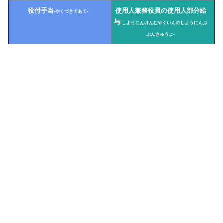
役付手当
使用人兼務役員の使用人部分給
-やくづきてあて-
与
-しようにんけんむやくいんのしようにんぶ
ぶんきゅうよ-