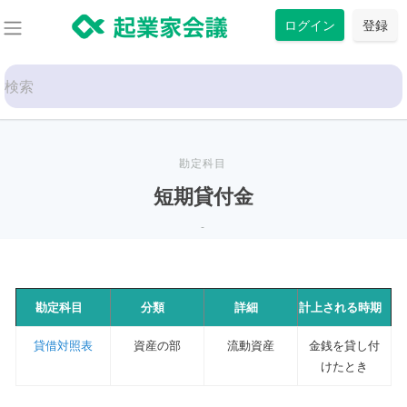
コ
ログイン
登録
ン
テ
Search
ン
for:
ツ
に
ス
勘定科目
キ
短期貸付金
ッ
-
プ
勘定科目
分類
詳細
計上される時期
貸借対照表
資産の部
流動資産
金銭を貸し付
けたとき