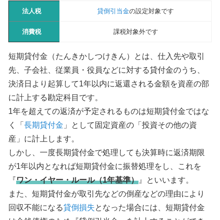
法人税
貸倒引当金
の設定対象です
消費税
課税対象外です
短期貸付金（たんきかしつけきん）とは、仕入先や取引
先、子会社、従業員・役員などに対する貸付金のうち、
決済日より起算して1年以内に返還される金額を資産の部
に計上する勘定科目です。
1年を超えての返済が予定されるものは短期貸付金ではな
く「
長期貸付金
」として固定資産の「投資その他の資
産」に計上します。
しかし、一度長期貸付金で処理しても決算時に返済期限
が1年以内となれば短期貸付金に振替処理をし、これを
『
ワン・イヤー・ルール（1年基準）
』といいます。
また、短期貸付金が取引先などの倒産などの理由により
回収不能になる
貸倒損失
となった場合には、短期貸付金