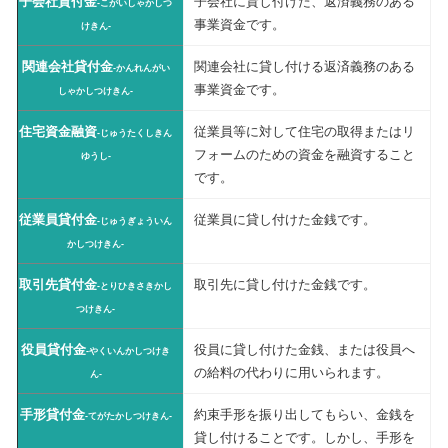
子会社貸付金
子会社に貸し付けた、返済義務のある
-こがいしゃかしつ
事業資金です。
けきん-
関連会社貸付金
関連会社に貸し付ける返済義務のある
-かんれんがい
事業資金です。
しゃかしつけきん-
住宅資金融資
従業員等に対して住宅の取得またはリ
-じゅうたくしきん
フォームのための資金を融資すること
ゆうし-
です。
従業員貸付金
従業員に貸し付けた金銭です。
-じゅうぎょういん
かしつけきん-
取引先貸付金
取引先に貸し付けた金銭です。
-とりひきさきかし
つけきん-
役員貸付金
役員に貸し付けた金銭、または役員へ
-やくいんかしつけき
の給料の代わりに用いられます。
ん-
手形貸付金
約束手形を振り出してもらい、金銭を
-てがたかしつけきん-
貸し付けることです。しかし、手形を