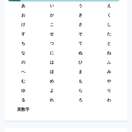
あ
い
う
え
お
か
き
く
け
こ
さ
し
す
せ
そ
た
ち
つ
て
と
な
に
ぬ
ね
の
は
ひ
ふ
へ
ほ
ま
み
む
め
も
や
ゆ
よ
ら
り
る
れ
ろ
わ
英数字