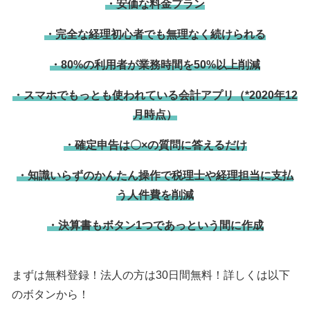
・安価な料金プラン
・完全な経理初心者でも無理なく続けられる
・80%の利用者が業務時間を50%以上削減
・スマホでもっとも使われている会計アプリ（*2020年12
月時点）
・確定申告は〇×の質問に答えるだけ
・知識いらずのかんたん操作で税理士や経理担当に支払
う人件費を削減
・決算書もボタン1つであっという間に作成
まずは無料登録！法人の方は30日間無料！詳しくは以下
のボタンから！