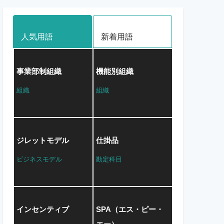
人気用語
新着用語
事業部制組織
機能別組織
組織
組織
ジレットモデル
仕掛品
ビジネスモデル
勘定科目
インセンティブ
SPA（エス・ピー・