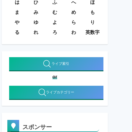
は
ひ
ふ
へ
ほ
ま
み
む
め
も
や
ゆ
よ
ら
り
る
れ
ろ
わ
英数字
ライブ索引
or
ライブカテゴリー
スポンサー