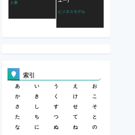
エー）
人事
ビジネスモデル
索引
あ
い
う
え
お
か
き
く
け
こ
さ
し
す
せ
そ
た
ち
つ
て
と
な
に
ぬ
ね
の