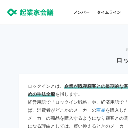
コ
ン
メンバー
タイムライン
テ
ン
ツ
に
ス
ロ
キ
ッ
プ
ロックインとは、
企業が既存顧客との長期的な
めの手法全般
を指します。
経営用語で「ロックイン戦略」や、経済用語で
ば、消費者がどこかのメーカーの
商品
を購入し
メーカーの商品を購入するようになり顧客との
になる理由としては、買い換えるときのメーカ