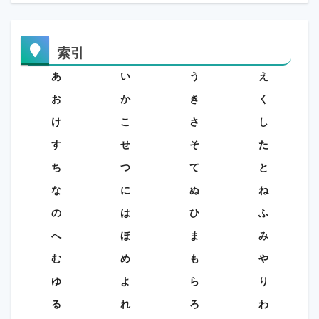
索引
あ
い
う
え
お
か
き
く
け
こ
さ
し
す
せ
そ
た
ち
つ
て
と
な
に
ぬ
ね
の
は
ひ
ふ
へ
ほ
ま
み
む
め
も
や
ゆ
よ
ら
り
る
れ
ろ
わ