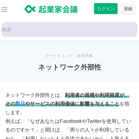
コ
ログイン
登録
ン
テ
Search
ン
for:
ツ
に
ス
マーケティング
、
経営戦略
キ
ネットワーク外部性
ッ
-
プ
ネットワーク外部性とは、
利用者の規模や利用頻度が、
その
製品
やサービスの利用価値に影響を与えること
を指
します。
例えば、「なぜあなたはFacebookやTwitterを使用してい
るのですか？」と聞けば、「周りの人々が利用している
から」「利用しないと人と交流できないから」と答える