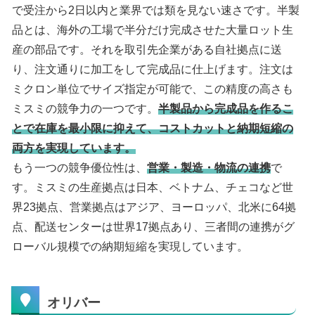
で受注から2日以内と業界では類を見ない速さです。半製
品とは、海外の工場で半分だけ完成させた大量ロット生
産の部品です。それを取引先企業がある自社拠点に送
り、注文通りに加工をして完成品に仕上げます。注文は
ミクロン単位でサイズ指定が可能で、この精度の高さも
ミスミの競争力の一つです。
半製品から完成品を作るこ
とで在庫を最小限に抑えて、コストカットと納期短縮の
両方を実現しています。
もう一つの競争優位性は、
営業・製造・物流の連携
で
す。ミスミの生産拠点は日本、ベトナム、チェコなど世
界23拠点、営業拠点はアジア、ヨーロッパ、北米に64拠
点、配送センターは世界17拠点あり、三者間の連携がグ
ローバル規模での納期短縮を実現しています。
オリバー