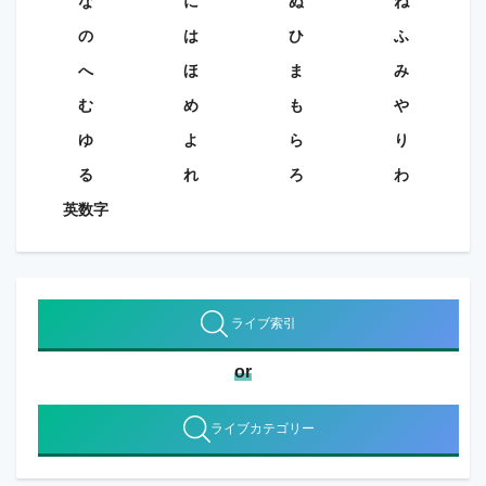
な
に
ぬ
ね
の
は
ひ
ふ
へ
ほ
ま
み
む
め
も
や
ゆ
よ
ら
り
る
れ
ろ
わ
英数字
ライブ索引
or
ライブカテゴリー