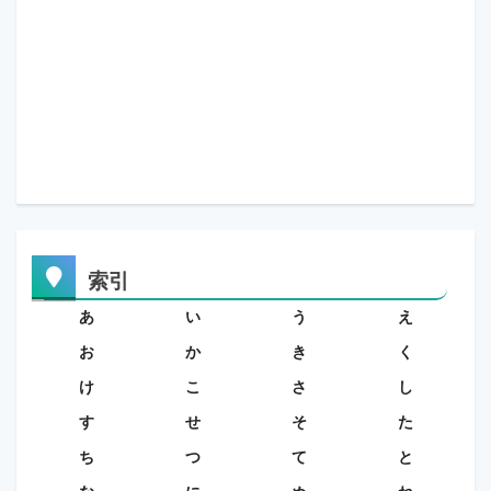
索引
あ
い
う
え
お
か
き
く
け
こ
さ
し
す
せ
そ
た
ち
つ
て
と