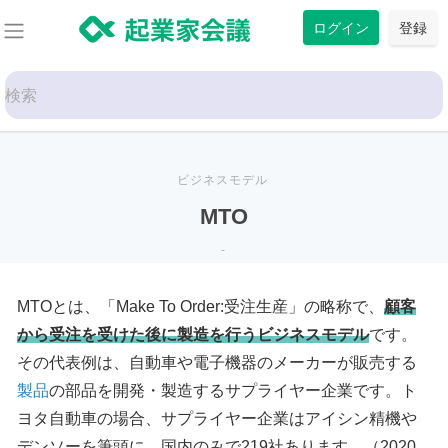
コ
ログイン
登録
ン
テ
Search
ン
for:
ツ
に
ス
ビジネスモデル
キ
MTO
ッ
-
プ
MTOとは、「Make To Order:受注生産」の略称で、
顧客
から受注を受けた後に製造を行うビジネスモデル
です。
その代表例は、自動車や電子機器のメーカーが販売する
製品
の部品を開発・製造するサプライヤー企業です。ト
ヨタ自動車の場合、サプライヤー企業はアイシン精機や
デンソーを筆頭に、国内のみで219社あります。（2020