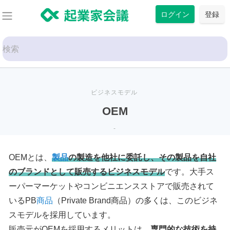
コ
ログイン
登録
ン
テ
Search
ン
for:
ツ
に
ス
ビジネスモデル
キ
OEM
ッ
-
プ
OEMとは、
製品
の製造を他社に委託し、その製品を自社
のブランドとして販売するビジネスモデル
です。大手ス
ーパーマーケットやコンビニエンスストアで販売されて
いるPB
商品
（Private Brand商品）の多くは、このビジネ
スモデルを採用しています。
販売元がOEMを採用するメリットは、
専門的な技術を持