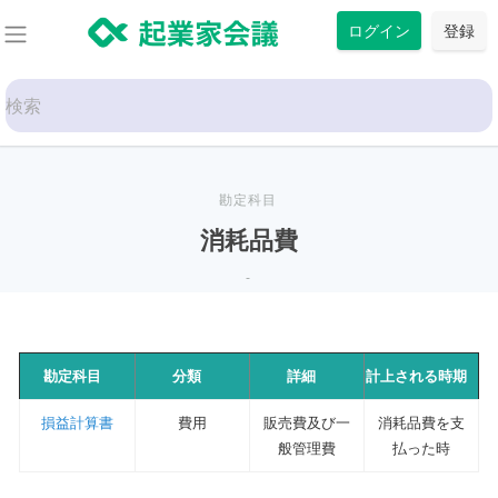
コ
ログイン
登録
ン
テ
Search
ン
for:
ツ
に
ス
勘定科目
キ
消耗品費
ッ
-
プ
勘定科目
分類
詳細
計上される時期
損益計算書
費用
販売費及び一
消耗品費を支
般管理費
払った時