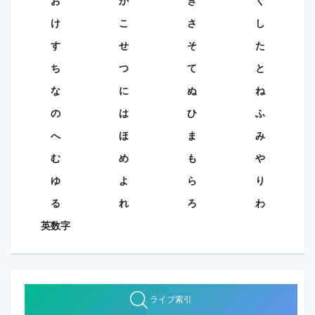
お
か
き
く
け
こ
さ
し
す
せ
そ
た
ち
つ
て
と
な
に
ぬ
ね
の
は
ひ
ふ
へ
ほ
ま
み
む
め
も
や
ゆ
よ
ら
り
る
れ
ろ
わ
英数字
ライブ索引