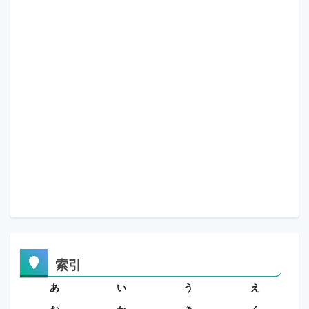
索引
あ
い
う
え