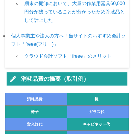
期末の棚卸において、大量の作業用器具60,000
円分が残っていることが分かったため貯蔵品と
して計上した
個人事業主や法人の方へ！当サイトのおすすめ会計ソ
フト「freee(フリー)」
クラウド会計ソフト「freee」のメリット
消耗品費の摘要（取引例）
消耗品費
机
椅子
ガラス代
蛍光灯代
キャビネット代