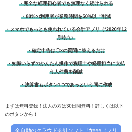
・完全な経理初心者でも無理なく続けられる
・80%の利用者が業務時間を50%以上削減
・スマホでもっとも使われている会計アプリ（*2020年12
月時点）
・確定申告は〇×の質問に答えるだけ
・知識いらずのかんたん操作で税理士や経理担当に支払
う人件費を削減
・決算書もボタン1つであっという間に作成
まずは無料登録！法人の方は30日間無料！詳しくは以下
のボタンから！
全自動のクラウド会計ソフト「freee（フリ