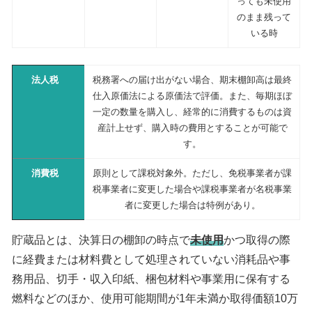
っても未使用
のまま残って
いる時
法人税
税務署への届け出がない場合、期末棚卸高は最終
仕入原価法による原価法で評価。また、毎期ほぼ
一定の数量を購入し、経常的に消費するものは資
産計上せず、購入時の費用とすることが可能で
す。
消費税
原則として課税対象外。ただし、免税事業者が課
税事業者に変更した場合や課税事業者が名税事業
者に変更した場合は特例があり。
貯蔵品とは、決算日の棚卸の時点で
未使用
かつ取得の際
に経費または材料費として処理されていない消耗品や事
務用品、切手・収入印紙、梱包材料や事業用に保有する
燃料などのほか、使用可能期間が1年未満か取得価額10万