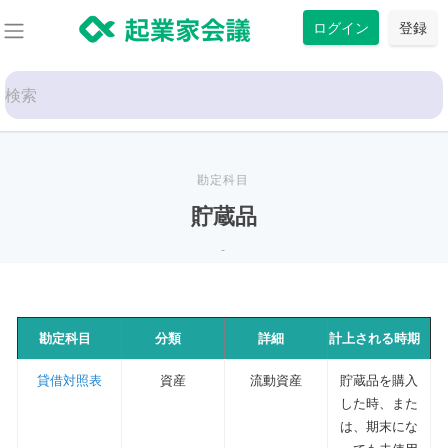
コ
ログイン
登録
ン
テ
Search
ン
for:
ツ
に
ス
勘定科目
キ
貯蔵品
ッ
-
プ
勘定科目
分類
詳細
計上される時期
貸借対照表
資産
流動資産
貯蔵品を購入
した時、また
は、期末にな