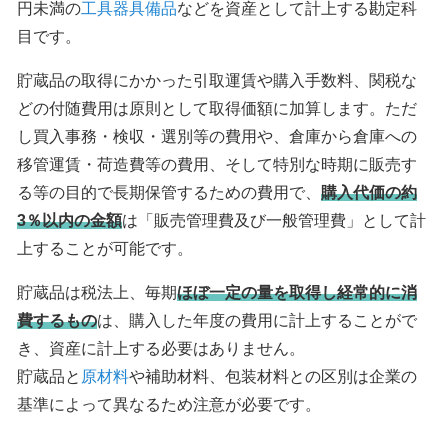
円未満の
工具器具備品
などを資産として計上する勘定科
目です。
貯蔵品の取得にかかった引取運賃や購入手数料、関税な
どの付随費用は原則として取得価額に加算します。ただ
し買入事務・検収・選別等の費用や、倉庫から倉庫への
移管運賃・荷造費等の費用、そして特別な時期に販売す
る等の目的で長期保管するための費用で、
購入代価の約
3％以内の金額
は「販売管理費及び一般管理費」として計
上することが可能です。
貯蔵品は税法上、毎期
ほぼ一定の量を取得し経常的に消
費するもの
は、購入した年度の費用に計上することがで
き、資産に計上する必要はありません。
貯蔵品と
原材料
や補助材料、包装材料との区別は企業の
基準によって異なるため注意が必要です。