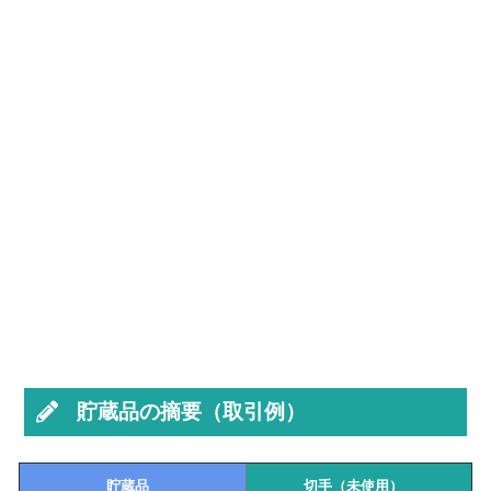
貯蔵品の摘要（取引例）
貯蔵品
切手（未使用）