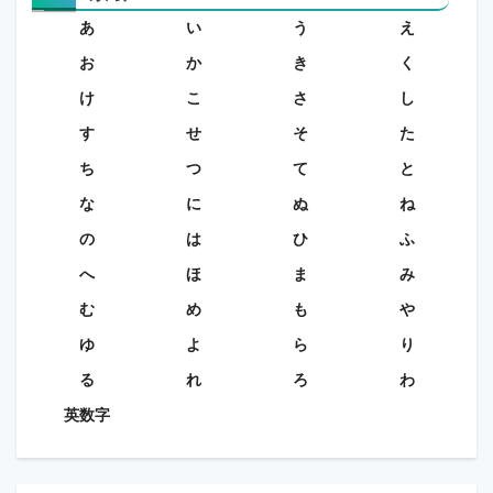
あ
い
う
え
お
か
き
く
け
こ
さ
し
す
せ
そ
た
ち
つ
て
と
な
に
ぬ
ね
の
は
ひ
ふ
へ
ほ
ま
み
む
め
も
や
ゆ
よ
ら
り
る
れ
ろ
わ
英数字