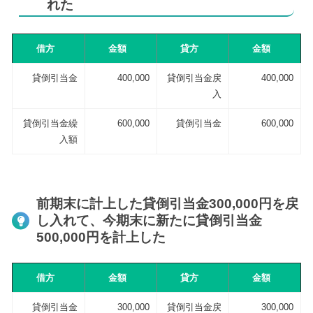
れた
借方
金額
貸方
金額
貸倒引当金
400,000
貸倒引当金戻
400,000
入
貸倒引当金繰
600,000
貸倒引当金
600,000
入額
前期末に計上した貸倒引当金300,000円を戻
し入れて、今期末に新たに貸倒引当金
500,000円を計上した
借方
金額
貸方
金額
貸倒引当金
300,000
貸倒引当金戻
300,000