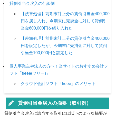
貸倒引当金戻入の仕訳例
【洗替処理】前期末計上分の貸倒引当金400,000
円を戻し入れ、今期末に売掛金に対して貸倒引
当金600,000円を繰り入れた
【差額処理】前期末計上分の貸倒引当金400,000
円を設定したが、今期末に売掛金に対して貸倒
引当金100,000円と設定した
個人事業主や法人の方へ！当サイトのおすすめ会計ソ
フト「freee(フリー)」
クラウド会計ソフト「freee」のメリット
貸倒引当金戻入の摘要（取引例）
貸倒引当金戻入に該当する取引には以下のような摘要が