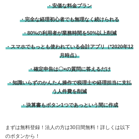
・安価な料金プラン
・完全な経理初心者でも無理なく続けられる
・80%の利用者が業務時間を50%以上削減
・スマホでもっとも使われている会計アプリ（*2020年12
月時点）
・確定申告は〇×の質問に答えるだけ
・知識いらずのかんたん操作で税理士や経理担当に支払
う人件費を削減
・決算書もボタン1つであっという間に作成
まずは無料登録！法人の方は30日間無料！詳しくは以下
のボタンから！