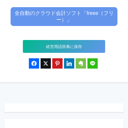
全自動のクラウド会計ソフト「freee（フリ
ー）」
経営用語辞典に保存