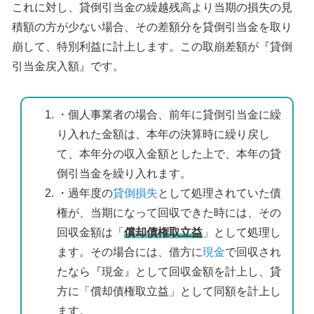
これに対し、貸倒引当金の繰越残高より当期の損失の見
積額の方が少ない場合、その差額分を貸倒引当金を取り
崩して、特別利益に計上します。この取崩差額が『貸倒
引当金戻入額』です。
・個人事業者の場合、前年に貸倒引当金に繰
り入れた金額は、本年の決算時に繰り戻し
て、本年分の収入金額とした上で、本年の貸
倒引当金を繰り入れます。
・過年度の
貸倒損失
として処理されていた債
権が、当期になって回収できた時には、その
回収金額は「
償却債権取立益
」として処理し
ます。その場合には、借方に
現金
で回収され
たなら『現金』として回収金額を計上し、貸
方に「償却債権取立益」として同額を計上し
ます。