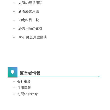
人気の経営用語
新着経営用語
勘定科目一覧
経営用語の索引
マイ 経営用語辞典
運営者情報
会社概要
採用情報
お問い合わせ