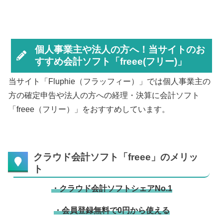
個人事業主や法人の方へ！当サイトのお
すすめ会計ソフト「freee(フリー)」
当サイト「Fluphie（フラッフィー）」では個人事業主の
方の確定申告や法人の方への経理・決算に会計ソフト
「freee（フリー）」をおすすめしています。
クラウド会計ソフト「freee」のメリッ
ト
・クラウド会計ソフトシェアNo.1
・会員登録無料で0円から使える