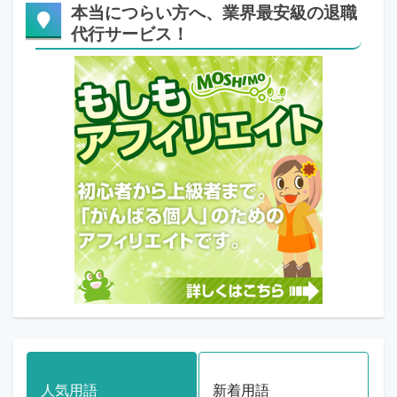
本当につらい方へ、業界最安級の退職
代行サービス！
人気用語
新着用語