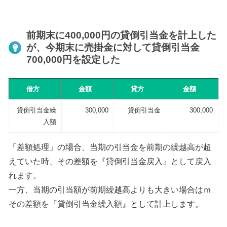
前期末に400,000円の貸倒引当金を計上した
が、今期末に売掛金に対して貸倒引当金
700,000円を設定した
借方
金額
貸方
金額
貸倒引当金繰
300,000
貸倒引当金
300,000
入額
「差額処理」の場合、当期の引当金を前期の繰越高が超
えていた時、その差額を『貸倒引当金戻入』として戻入
れます。
一方、当期の引当額が前期繰越高よりも大きい場合はｍ
その差額を『貸倒引当金繰入額』として計上します。