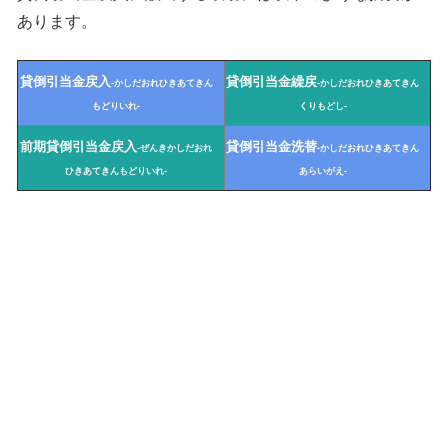
あります。
貸倒引当金戻入
貸倒引当金繰戻
-かしだおれひきあてきん
-かしだおれひきあてきん
もどりいれ-
くりもどし-
前期貸倒引当金戻入
貸倒引当金洗替
-ぜんきかしだおれ
-かしだおれひきあてきん
ひきあてきんもどりいれ-
あらいがえ-