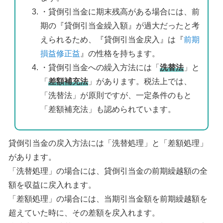
・貸倒引当金に期末残高がある場合には、前
期の『貸倒引当金繰入額』が過大だったと考
えられるため、『貸倒引当金戻入』は『
前期
損益修正益
』の性格を持ちます。
・貸倒引当金への繰入方法には「
洗替法
」と
「
差額補充法
」があります。税法上では、
「洗替法」が原則ですが、一定条件のもと
「差額補充法」も認められています。
貸倒引当金の戻入方法には「洗替処理」と「差額処理」
があります。
「洗替処理」の場合には、貸倒引当金の前期繰越額の全
額を収益に戻入れます。
「差額処理」の場合には、当期引当金額を前期繰越額を
超えていた時に、その差額を戻入れます。