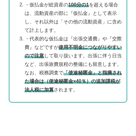
・仮払金が総資産の
100分の1
を超える場合
は、流動資産の部に『仮払金』として表示
し、それ以外は「その他の流動資産」に含め
て計上します。
・代表的な仮払金は『出張交通費』や『交際
費』などですが
使用不明金につながりやすい
ので注意
して取り扱います。出張に伴う日当
など、出張旅費規程の整備にも留意します。
なお、税務調査で
「使途秘匿金」と指摘され
た場合は（使途秘匿金×40％）の追加課税が
法人税に加算
されます。