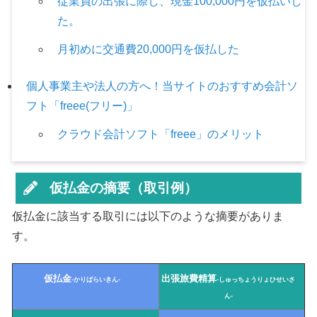
従業員の出張に際し、現金100,000円を仮払いし
た。
月初めに交通費20,000円を仮払した
個人事業主や法人の方へ！当サイトのおすすめ会計ソ
フト「freee(フリー)」
クラウド会計ソフト「freee」のメリット
仮払金の摘要（取引例）
仮払金に該当する取引には以下のような摘要がありま
す。
仮払金
出張旅費精算
-かりばらいきん-
-しゅっちょうりょひせいさ
ん-