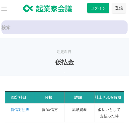
コ
ログイン
登録
ン
テ
Search
ン
for:
ツ
に
ス
勘定科目
キ
仮払金
ッ
-
プ
勘定科目
分類
詳細
計上される時期
貸借対照表
資産/借方
流動資産
仮払いとして
支払った時