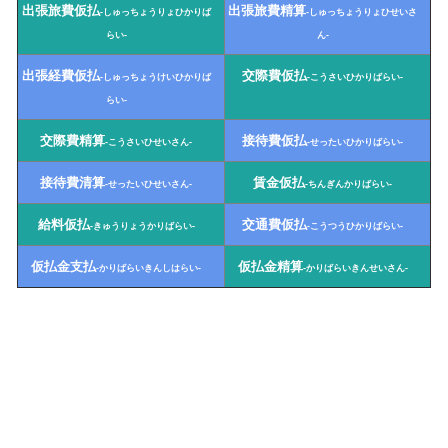
出張旅費仮払
出張旅費精算
-しゅっちょうりょひかりば
-しゅっちょうりょひせいさ
らい-
ん-
出張経費仮払
交際費仮払
-しゅっちょうけいひかりば
-こうさいひかりばらい-
らい-
交際費精算
接待費仮払
-こうさいひせいさん-
-せったいひかりばらい-
接待費清算
賃金仮払
-せったいひせいさん-
-ちんぎんかりばらい-
給料仮払
交通費仮払
-きゅうりょうかりばらい-
-こうつうひかりばらい-
仮払金支払
仮払金精算
-かりばらいきんしはらい-
-かりばらいきんせいさん-