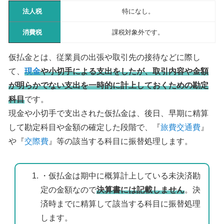
法人税
特になし。
消費税
課税対象外です。
仮払金とは、従業員の出張や取引先の接待などに際し
て、
現金
や小切手による支出をしたが、取引内容や金額
が明らかでない支出を一時的に計上しておくための勘定
科目
です。
現金や小切手で支出された仮払金は、後日、早期に精算
して勘定科目や金額の確定した段階で、『
旅費交通費
』
や『
交際費
』等の該当する科目に振替処理します。
・仮払金は期中に概算計上している未決済勘
定の金額なので
決算書には記載しません
。決
済時までに精算して該当する科目に振替処理
します。