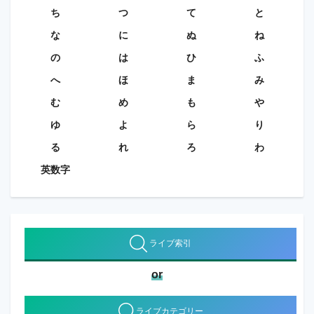
ち
つ
て
と
な
に
ぬ
ね
の
は
ひ
ふ
へ
ほ
ま
み
む
め
も
や
ゆ
よ
ら
り
る
れ
ろ
わ
英数字
ライブ索引
or
ライブカテゴリー