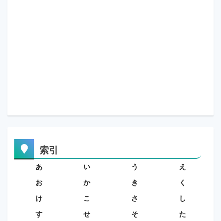
索引
あ
い
う
え
お
か
き
く
け
こ
さ
し
す
せ
そ
た