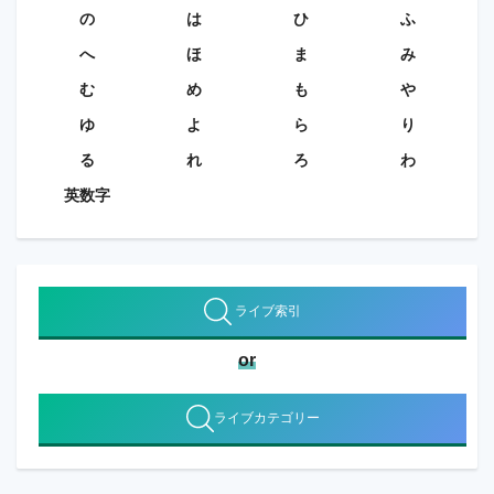
の
は
ひ
ふ
へ
ほ
ま
み
む
め
も
や
ゆ
よ
ら
り
る
れ
ろ
わ
英数字
ライブ索引
or
ライブカテゴリー