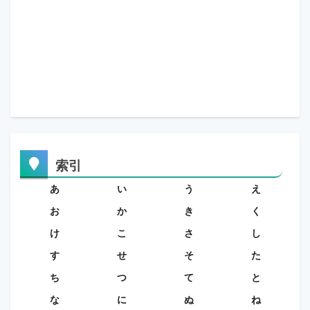
索引
あ
い
う
え
お
か
き
く
け
こ
さ
し
す
せ
そ
た
ち
つ
て
と
な
に
ぬ
ね