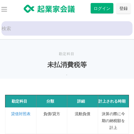
コ
ログイン
登録
ン
テ
Search
ン
for:
ツ
に
ス
勘定科目
キ
未払消費税等
ッ
-
プ
勘定科目
分類
詳細
計上される時期
貸借対照表
負債/貸方
流動負債
決算の際に今
期の納税額を
計上