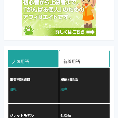
人気用語
新着用語
事業部制組織
機能別組織
組織
組織
ジレットモデル
仕掛品