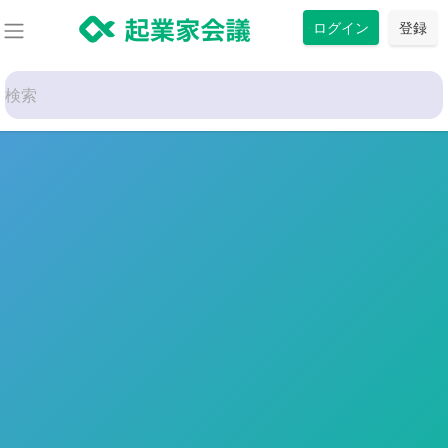
コ
ログイン
登録
ン
テ
Search
ン
for:
ツ
に
ス
トップ
キ
ッ
プ