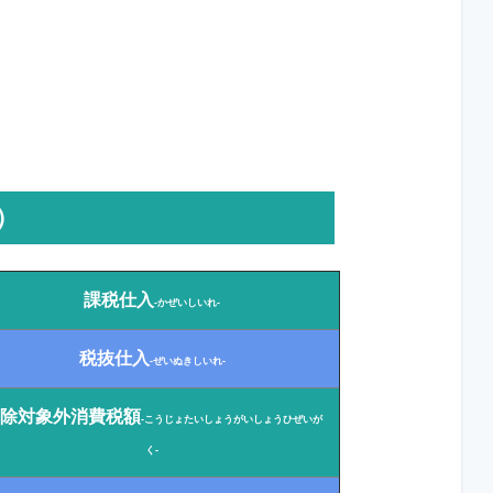
）
課税仕入
-かぜいしいれ-
税抜仕入
-ぜいぬきしいれ-
除対象外消費税額
-こうじょたいしょうがいしょうひぜいが
く-