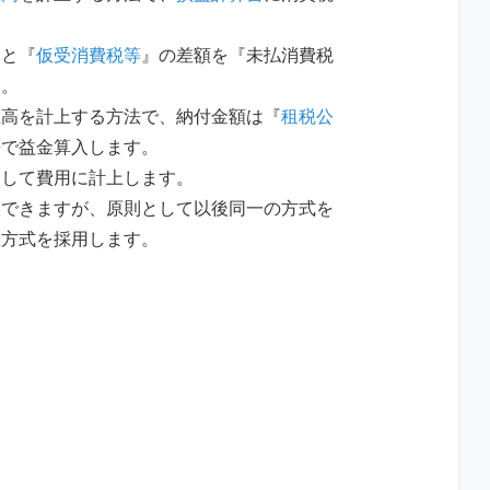
』と『
仮受消費税等
』の差額を『未払消費税
す。
上高を計上する方法で、納付金額は『
租税公
等で益金算入します。
として費用に計上します。
択できますが、原則として以後同一の方式を
理方式を採用します。