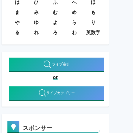
は
ひ
ふ
へ
ほ
ま
み
む
め
も
や
ゆ
よ
ら
り
る
れ
ろ
わ
英数字
ライブ索引
or
ライブカテゴリー
スポンサー