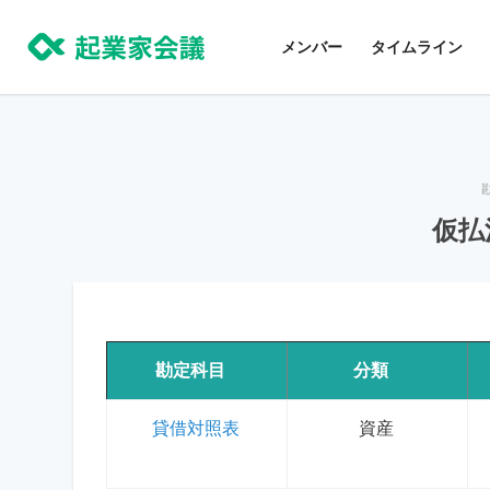
コ
ン
メンバー
タイムライン
テ
ン
ツ
に
ス
仮払
キ
ッ
プ
勘定科目
分類
貸借対照表
資産