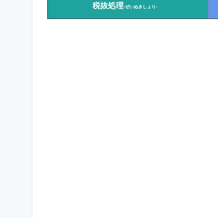
税抜処理
-ぜいぬきしょり-