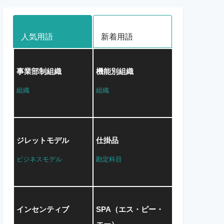
人気用語
新着用語
事業部制組織
機能別組織
組織
組織
ジレットモデル
仕掛品
ビジネスモデル
勘定科目
インセンティブ
SPA（エス・ピー・