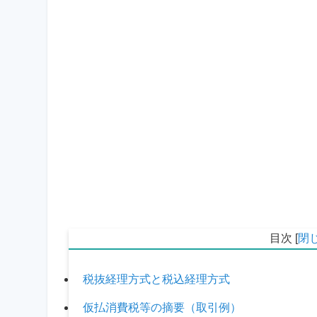
目次
[
閉
税抜経理方式と税込経理方式
仮払消費税等の摘要（取引例）