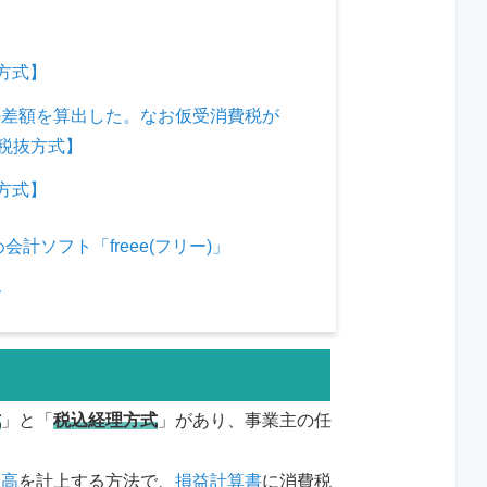
抜方式】
の差額を算出した。なお仮受消費税が
。【税抜方式】
込方式】
ソフト「freee(フリー)」
ト
式
」と「
税込経理方式
」があり、事業主の任
上高
を計上する方法で、
損益計算書
に消費税