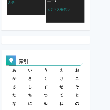
エー）
人事
ビジネスモデル
索引
あ
い
う
え
お
か
き
く
け
こ
さ
し
す
せ
そ
た
ち
つ
て
と
な
に
ぬ
ね
の