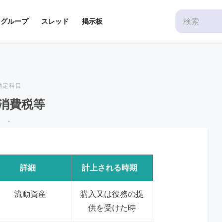
Search
グループ
スレッド
掲示板
for:
勘定科目
消費税等
-
詳細
計上される時期
流動資産
購入又は役務の提
供を受けた時