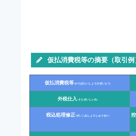
仮払消費税等の摘要（取引例
仮払消費税等
-かりばらいしょうひぜいとう-
外税仕入
-そとぜいしいれ-
税込処理修正
控
-ぜいこみしょりしゅうせい-