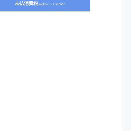
未払消費税
-みばらいしょうひぜい-