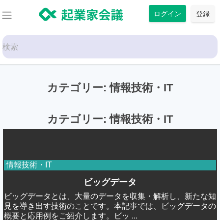
コ
ログイン
登録
ン
テ
Search
ン
for:
ツ
に
カテゴリー:
情報技術・IT
ス
キ
ッ
カテゴリー:
情報技術・IT
プ
情報技術・IT
ビッグデータ
ビッグデータとは、大量のデータを収集・解析し、新たな知
見を導き出す技術のことです。本記事では、ビッグデータの
概要と応用例をご紹介します。ビッ ...