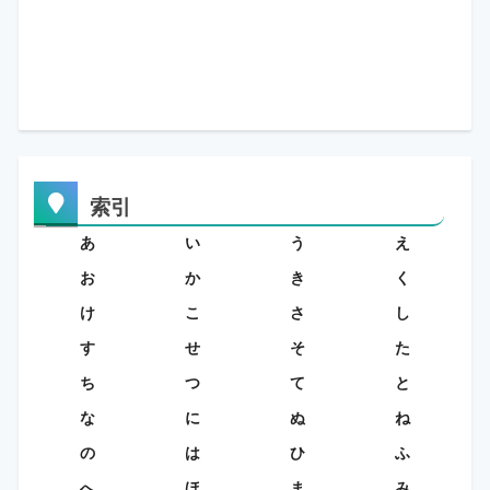
索引
あ
い
う
え
お
か
き
く
け
こ
さ
し
す
せ
そ
た
ち
つ
て
と
な
に
ぬ
ね
の
は
ひ
ふ
へ
ほ
ま
み