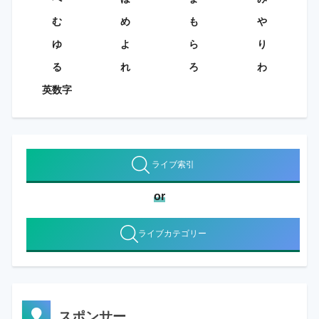
む
め
も
や
ゆ
よ
ら
り
る
れ
ろ
わ
英数字
ライブ索引
or
ライブカテゴリー
スポンサー