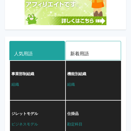
人気用語
新着用語
事業部制組織
機能別組織
組織
組織
ジレットモデル
仕掛品
ビジネスモデル
勘定科目