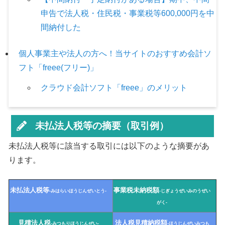
申告で法人税・住民税・事業税等600,000円を中
間納付した
個人事業主や法人の方へ！当サイトのおすすめ会計ソ
フト「freee(フリー)」
クラウド会計ソフト「freee」のメリット
未払法人税等の摘要（取引例）
未払法人税等に該当する取引には以下のような摘要があ
ります。
未払法人税等
事業税未納税額
-みはらいほうじんぜいとう-
-じぎょうぜいみのうぜい
がく-
見積法人税
法人税見積納税額
-みつもりほうじんぜい-
-ほうじんぜいみつも