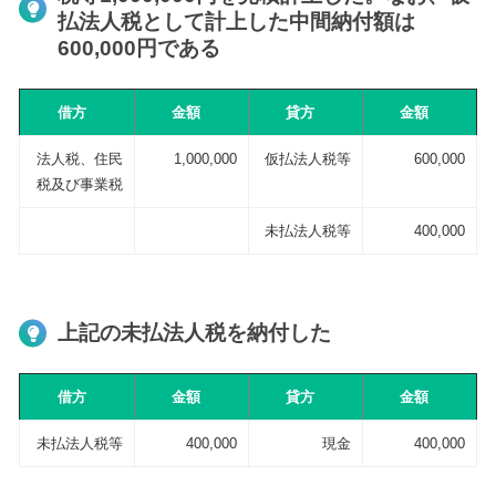
払法人税として計上した中間納付額は
600,000円である
借方
金額
貸方
金額
法人税、住民
1,000,000
仮払法人税等
600,000
税及び事業税
未払法人税等
400,000
上記の未払法人税を納付した
借方
金額
貸方
金額
未払法人税等
400,000
現金
400,000