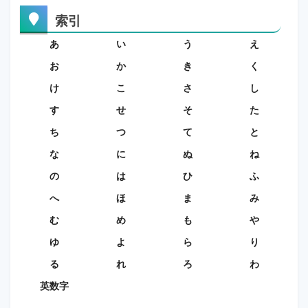
索引
あ
い
う
え
お
か
き
く
け
こ
さ
し
す
せ
そ
た
ち
つ
て
と
な
に
ぬ
ね
の
は
ひ
ふ
へ
ほ
ま
み
む
め
も
や
ゆ
よ
ら
り
る
れ
ろ
わ
英数字