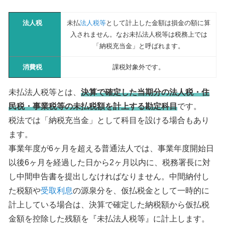
法人税
未払
法人税等
として計上した金額は損金の額に算
入されません。なお未払法人税等は税務上では
「納税充当金」と呼ばれます。
消費税
課税対象外です。
未払法人税等とは、
決算で確定した当期分の法人税・住
民税・事業税等の未払税額を計上する勘定科目
です。
税法では「納税充当金」として科目を設ける場合もあり
ます。
事業年度が6ヶ月を超える普通法人では、事業年度開始日
以後6ヶ月を経過した日から2ヶ月以内に、税務署長に対
し中間申告書を提出しなければなりません。中間納付し
た税額や
受取利息
の源泉分を、仮払税金として一時的に
計上している場合は、決算で確定した納税額から仮払税
金額を控除した残額を『未払法人税等』に計上します。