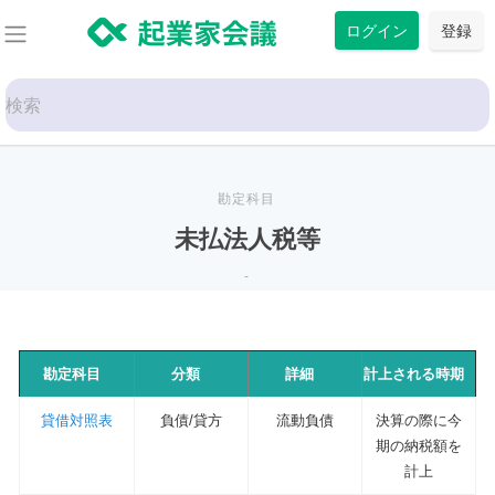
コ
ログイン
登録
ン
テ
Search
ン
for:
ツ
に
ス
勘定科目
キ
未払法人税等
ッ
-
プ
勘定科目
分類
詳細
計上される時期
貸借対照表
負債/貸方
流動負債
決算の際に今
期の納税額を
計上