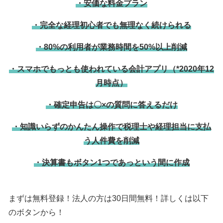
・安価な料金プラン
・完全な経理初心者でも無理なく続けられる
・80%の利用者が業務時間を50%以上削減
・スマホでもっとも使われている会計アプリ（*2020年12
月時点）
・確定申告は〇×の質問に答えるだけ
・知識いらずのかんたん操作で税理士や経理担当に支払
う人件費を削減
・決算書もボタン1つであっという間に作成
まずは無料登録！法人の方は30日間無料！詳しくは以下
のボタンから！