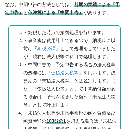
なお、中間申告の方法としては、
前期の実績による「予
定申告」
と
仮決算による「中間申告」
があります。
・納税した時点で振替処理を行います。
・事業税は費用計上できるので、納税時に以
前は『
租税公課
』として処理をしていました
が、現在は法人税等の科目で処理します。
・中間申告で、予定申告する場合の法人税等
の処理には『
仮払法人税等
』を用います。決
算期の『未払法人税等』とは区別します。ま
た、『仮払法人税等』として中間納付額があ
る場合は、それを控除した額を『未払法人税
等』として計上します。
・未払法人税等や未払事業税の額が負債及び
純資産額の
100分の1
を超える場合は『未払法