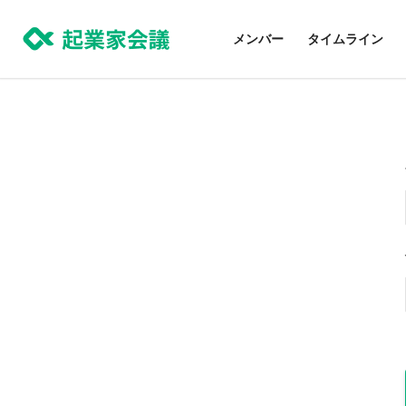
コ
ン
メンバー
タイムライン
テ
ン
ツ
に
ス
キ
ッ
プ