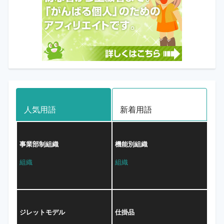
人気用語
新着用語
事業部制組織
機能別組織
組織
組織
ジレットモデル
仕掛品