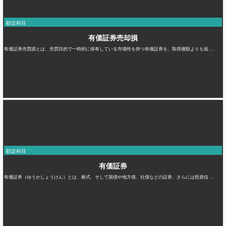
勘定科目
有価証券売却損
有価証券売買損とは、売買目的で一時的に保有している市場性を持つ有価証券を、取得価額よりも低 ...
勘定科目
有価証券
有価証券（ゆうかしょうけん）とは、株式、そして国債や地方債、社債などの証券、さらには投資信 ...