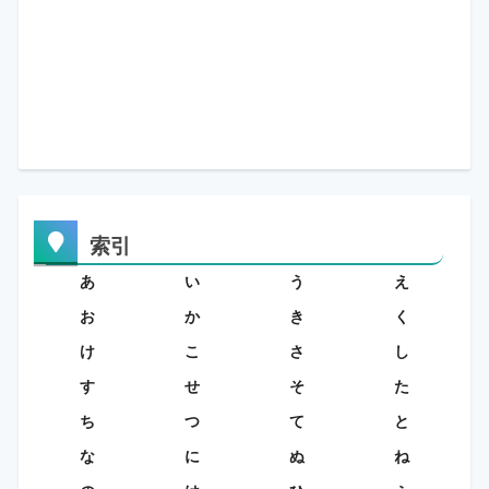
索引
あ
い
う
え
お
か
き
く
け
こ
さ
し
す
せ
そ
た
ち
つ
て
と
な
に
ぬ
ね