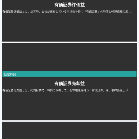
有価証券評価益
有価証券評価益とは、決算時、会社が保有している市場性を持つ『有価証券』の時価と帳簿価額の差 ...
勘定科目
有価証券売却益
有価証券売買益とは、売買目的で一時的に保有している市場性を持つ『有価証券』を、取得価額より ...