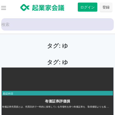
コ
ログイン
登録
ン
テ
Search
ン
for:
ツ
に
タグ:
ゆ
ス
キ
ッ
タグ:
ゆ
プ
勘定科目
有価証券評価損
有価証券売買損とは、売買目的で一時的に保有している市場性を持つ有価証券を、取得価額よりも低 ...