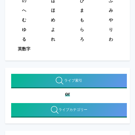
の
は
ひ
ふ
へ
ほ
ま
み
む
め
も
や
ゆ
よ
ら
り
る
れ
ろ
わ
英数字
ライブ索引
or
ライブカテゴリー