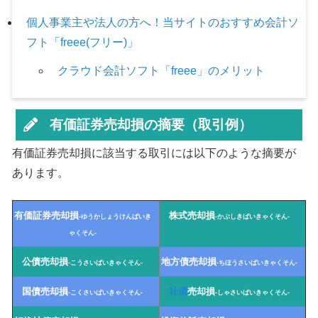
個人事業主や法人の方へ！当サイトのおすすめ会計ソ
フト「freee(フリー)」
クラウド会計ソフト「freee」のメリット
有価証券売却損の摘要（取引例）
有価証券売却損に該当する取引には以下のような摘要が
あります。
有価証券売却損
株式売却損
-ゆうかしょうけんばいき
-かぶしきばいきゃくそん-
ゃくそん-
公債売却損
地方債売却損
-こうさいばいきゃくそん-
-ちほうさいばいきゃくそん-
国債売却損
社債
売却損
-こくさいばいきゃくそん-
-しゃさいばいきゃくそん-