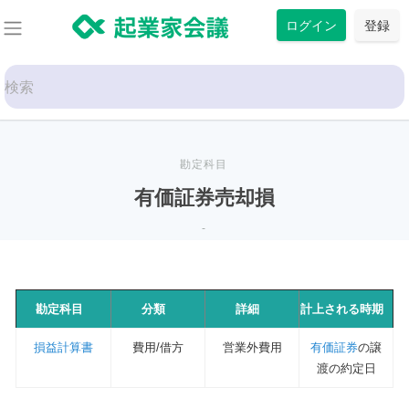
コ
ログイン
登録
ン
テ
Search
ン
for:
ツ
に
ス
勘定科目
キ
有価証券売却損
ッ
-
プ
勘定科目
分類
詳細
計上される時期
損益計算書
費用/借方
営業外費用
有価証券
の譲
渡の約定日