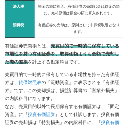
法人税
損金の額に算入。有価証券の売却代金は益金の額
に、売却原価は損金の額に算入されます。
消費税
有価証券の売却は、原則として非課税取引となり
ます。
有価証券売買損とは、
売買目的で一時的に保有している
市場性を持つ有価証券を、取得価額よりも低額で売却し
た際の差損
を計上する勘定科目です。
売買目的で一時的に保有している市場性を持った有価証
券は、
貸借対照表
の「流動資産」に表示される『有価証
券』です。この売却損は、損益計算書の「営業外損失」
の内訳科目になります。
なお、売買目的以外で長期保有する有価証券は、「固定
資産」に『
投資有価証券
』として仕訳します。投資有価
証券の売却損は「特別損失」の内訳科目に、『
投資有価