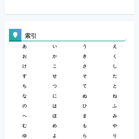
索引
あ
い
う
え
お
か
き
く
け
こ
さ
し
す
せ
そ
た
ち
つ
て
と
な
に
ぬ
ね
の
は
ひ
ふ
へ
ほ
ま
み
む
め
も
や
ゆ
よ
ら
り