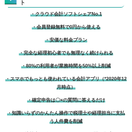
ト
・クラウド会計ソフトシェアNo.1
・会員登録無料で0円から使える
・安価な料金プラン
・完全な経理初心者でも無理なく続けられる
・80%の利用者が業務時間を50%以上削減
・スマホでもっとも使われている会計アプリ（*2020年12
月時点）
・確定申告は〇×の質問に答えるだけ
・知識いらずのかんたん操作で税理士や経理担当に支払
う人件費を削減