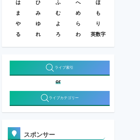
は
ひ
ふ
へ
ほ
ま
み
む
め
も
や
ゆ
よ
ら
り
る
れ
ろ
わ
英数字
ライブ索引
or
ライブカテゴリー
スポンサー