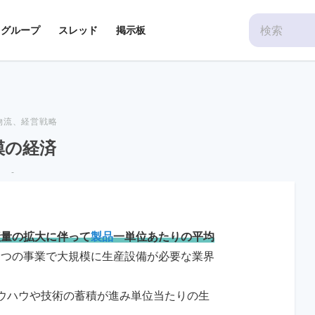
Search
グループ
スレッド
掲示板
for:
物流
、
経営戦略
模の経済
-
産量の拡大に伴って
製品
一単位あたりの平均
一つの事業で大規模に生産設備が必要な業界
ウハウや技術の蓄積が進み単位当たりの生