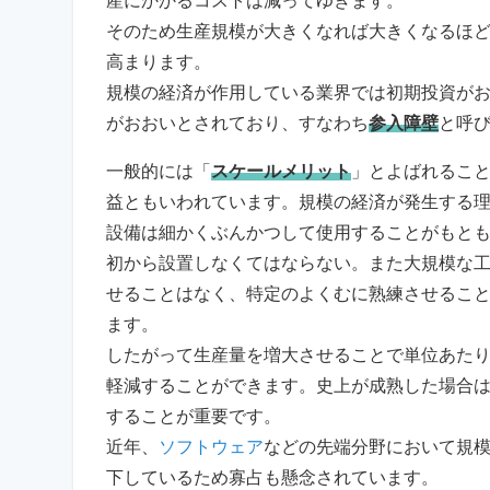
産にかかるコストは減ってゆきます。
そのため生産規模が大きくなれば大きくなるほ
高まります。
規模の経済が作用している業界では初期投資が
がおおいとされており、すなわち
参入障壁
と呼
一般的には「
スケールメリット
」とよばれるこ
益ともいわれています。規模の経済が発生する
設備は細かくぶんかつして使用することがもと
初から設置しなくてはならない。また大規模な
せることはなく、特定のよくむに熟練させるこ
ます。
したがって生産量を増大させることで単位あた
軽減することができます。史上が成熟した場合
することが重要です。
近年、
ソフトウェア
などの先端分野において規
下しているため寡占も懸念されています。