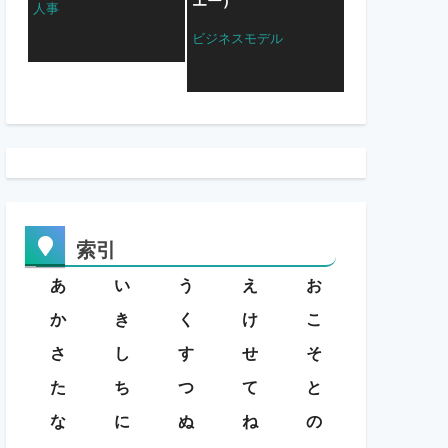
エー）
人事
ビジネスモデル
索引
あ
い
う
え
お
か
き
く
け
こ
さ
し
す
せ
そ
た
ち
つ
て
と
な
に
ぬ
ね
の