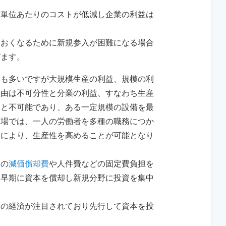
ど単位あたりのコストが低減し企業の利益は
おおくなるために新規参入が困難になる場合
びます。
とも多いですが大規模生産の利益、規模の利
理由は不可分性と分業の利益、すなわち生産
もと不可能であり、ある一定規模の設備を最
工場では、一人の労働者を多種の職務につか
とにより、生産性を高めることが可能となり
りの
減価償却費
や人件費などの固定費負担を
は早期に資本を償却し新規分野に投資を集中
模の経済が注目されており先行して資本を投