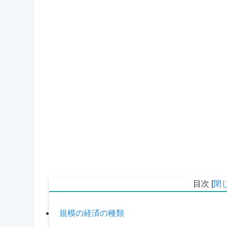
目次
[
閉
規模の経済の種類