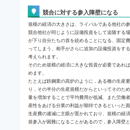
競合に対する参入障壁になる
規模の経済の大きさは、ライバルである他社の
競合他社が同じように設備投資をして追随する
が下り自分たちの首を絞めることになる、固定
ってしまう、相手がさらに追加の設備投資をす
考えられます。
そのため規模の経済に大きな投資が必要であれ
めます。
たとえば鉄鋼業の高炉のように，ある種の生産
り，その半分の生産規模だからといってそのた
量を増加することで平均費用が低減、また労働
産性をあげる分業の利益が期待できるといった
生産費の逓減に主眼が置かれており、規模の経
規参入が困難になることがあるので，参入障壁