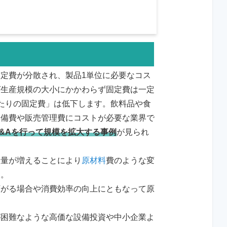
定費が分散され、製品1単位に必要なコス
ば生産規模の大小にかかわらず固定費は一定
たりの固定費」は低下します。飲料品や食
設備費や販売管理費にコストが必要な業界で
&Aを行って規模を拡大する事例
が見られ
産量が増えることにより
原材料
費のような変
す。
下がる場合や消費効率の向上にともなって原
が困難なような高価な設備投資や中小企業よ