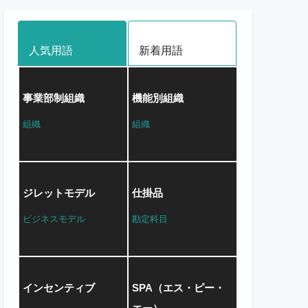
人気用語
新着用語
事業部制組織
機能別組織
組織
組織
ジレットモデル
仕掛品
ビジネスモデル
勘定科目
インセンティブ
SPA（エス・ピー・