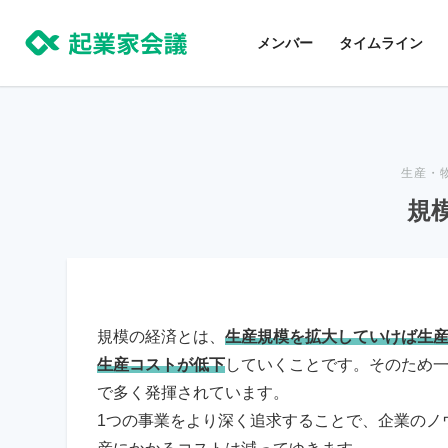
コ
ン
メンバー
タイムライン
テ
ン
ツ
に
生産・
ス
規
キ
ッ
プ
規模の経済とは、
生産規模を拡大していけば生
生産コストが低下
していくことです。そのため
で多く発揮されています。
1つの事業をより深く追求することで、企業のノ