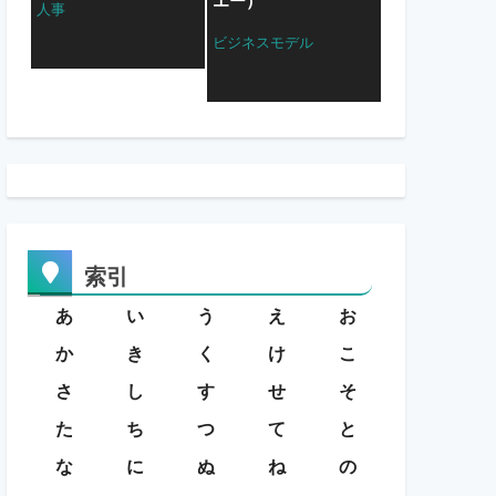
エー）
人事
ビジネスモデル
索引
あ
い
う
え
お
か
き
く
け
こ
さ
し
す
せ
そ
た
ち
つ
て
と
な
に
ぬ
ね
の