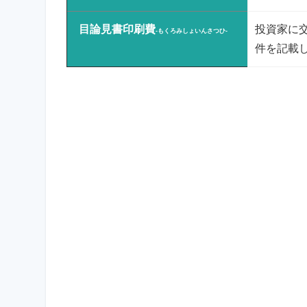
目論見書印刷費
投資家に
-もくろみしょいんさつひ-
件を記載