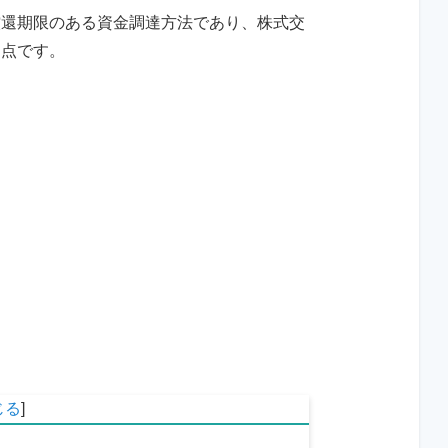
償還期限のある資金調達方法であり、株式交
う点です。
じる
]