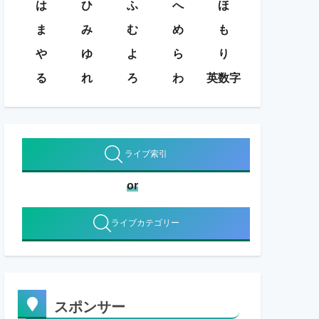
は
ひ
ふ
へ
ほ
ま
み
む
め
も
や
ゆ
よ
ら
り
る
れ
ろ
わ
英数字
ライブ索引
or
ライブカテゴリー
スポンサー