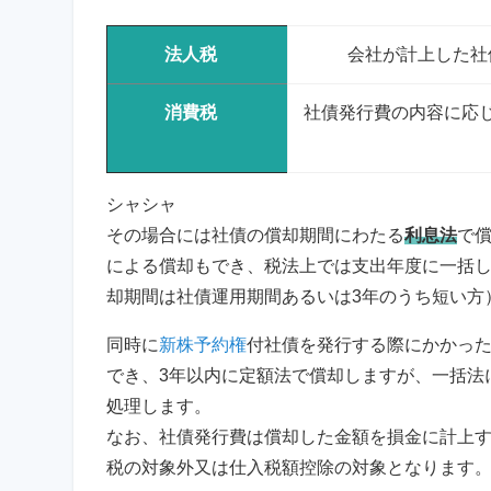
法人税
会社が計上した社
消費税
社債発行費の内容に応
シャシャ
その場合には社債の償却期間にわたる
利息法
で
による償却もでき、税法上では支出年度に一括
却期間は社債運用期間あるいは3年のうち短い方
同時に
新株予約権
付社債を発行する際にかかっ
でき、3年以内に定額法で償却しますが、一括法
処理します。
なお、社債発行費は償却した金額を損金に計上
税の対象外又は仕入税額控除の対象となります