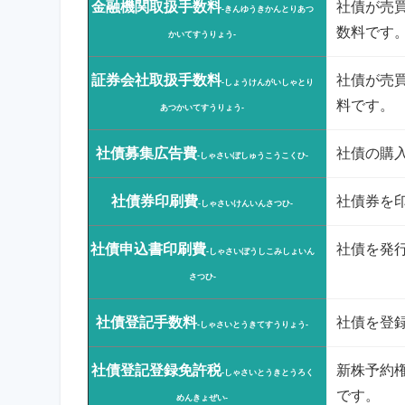
金融機関取扱手数料
社債が売
-きんゆうきかんとりあつ
数料です
かいてすうりょう-
証券会社取扱手数料
社債が売
-しょうけんがいしゃとり
料です。
あつかいてすうりょう-
社債募集広告費
社債の購
-しゃさいぼしゅうこうこくひ-
社債券印刷費
社債券を
-しゃさいけんいんさつひ-
社債申込書印刷費
社債を発
-しゃさいぼうしこみしょいん
さつひ-
社債登記手数料
社債を登
-しゃさいとうきてすうりょう-
社債登記登録免許税
新株予約
-しゃさいとうきとうろく
です。
めんきょぜい-