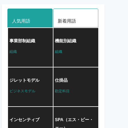
人気用語
新着用語
事業部制組織
機能別組織
組織
組織
ジレットモデル
仕掛品
ビジネスモデル
勘定科目
インセンティブ
SPA（エス・ピー・