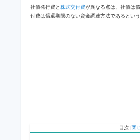
社債発行費と
株式交付費
が異なる点は、社債は
付費は償還期限のない資金調達方法であるとい
目次
[
閉