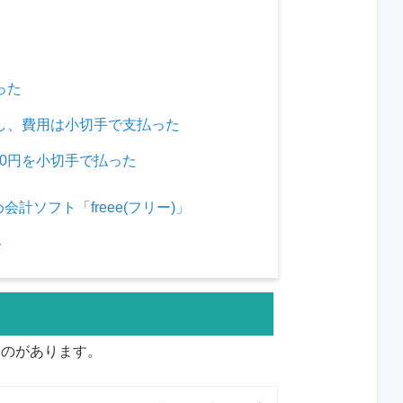
った
を出し、費用は小切手で支払った
000円を小切手で払った
ソフト「freee(フリー)」
ト
ものがあります。