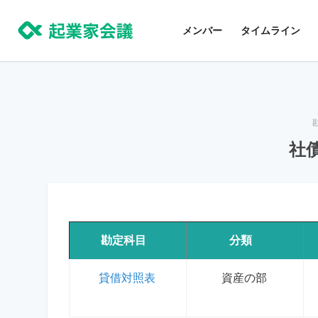
コ
ン
メンバー
タイムライン
テ
ン
ツ
に
ス
社
キ
ッ
プ
勘定科目
分類
貸借対照表
資産の部