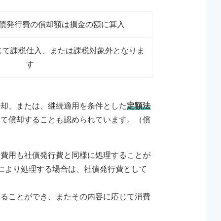
債発行費の償却額は損金の額に算入
じて課税仕入、または課税対象外となりま
す
償却、または、継続適用を条件とした
定額法
して償却することも認められています。（償
）
た費用も社債発行費と同様に処理することが
により処理する場合は、社債発行費として
することができ、またその内容に応じて消費
。