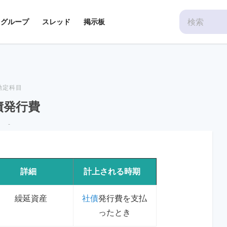
Search
グループ
スレッド
掲示板
for:
勘定科目
債発行費
-
詳細
計上される時期
繰延資産
社債
発行費を支払
ったとき