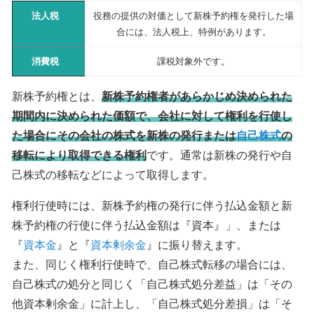
法人税
役務の提供の対価として新株予約権を発行した場
合には、法人税上、特例があります。
消費税
課税対象外です。
新株予約権とは、
新株予約権者があらかじめ決められた
期間内に決められた価額で、会社に対して権利を行使し
た場合にその会社の株式を新株の発行または
自己株式
の
移転により取得できる権利
です。通常は新株の発行や自
己株式の移転などによって取得します。
権利行使時には、新株予約権の発行に伴う払込金額と新
株予約権の行使に伴う払込金額は『資本』」、または
『
資本金
』と『
資本剰余金
』に振り替えます。
また、同じく権利行使時で、自己株式転移の場合には、
自己株式の処分と同じく「自己株式処分差益」は「その
他資本剰余金」に計上し、「自己株式処分差損」は「そ