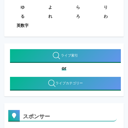
ゆ
よ
ら
り
る
れ
ろ
わ
英数字
ライブ索引
or
ライブカテゴリー
スポンサー