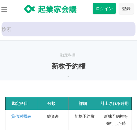
コ
ログイン
登録
ン
テ
Search
ン
for:
ツ
に
ス
勘定科目
キ
新株予約権
ッ
-
プ
勘定科目
分類
詳細
計上される時期
貸借対照表
純資産
新株予約権
新株予約権を
発行した時