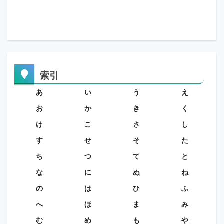
索引
あ
い
う
え
お
か
き
く
け
こ
さ
し
す
せ
そ
た
ち
つ
て
と
な
に
ぬ
ね
の
は
ひ
ふ
へ
ほ
ま
み
む
め
も
や