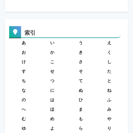
索引
あ
い
う
え
お
か
き
く
け
こ
さ
し
す
せ
そ
た
ち
つ
て
と
な
に
ぬ
ね
の
は
ひ
ふ
へ
ほ
ま
み
む
め
も
や
ゆ
よ
ら
り