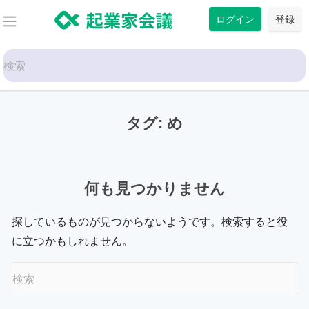
コ
ログイン
登録
ン
テ
Search
ン
for:
ツ
に
タグ:
め
ス
キ
ッ
プ
何も見つかりません
探しているものが見つからないようです。検索すると役
に立つかもしれません。
Search
for: