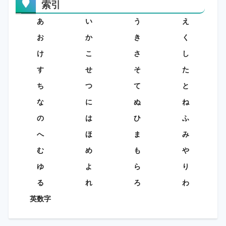
索引
あ
い
う
え
お
か
き
く
け
こ
さ
し
す
せ
そ
た
ち
つ
て
と
な
に
ぬ
ね
の
は
ひ
ふ
へ
ほ
ま
み
む
め
も
や
ゆ
よ
ら
り
る
れ
ろ
わ
英数字