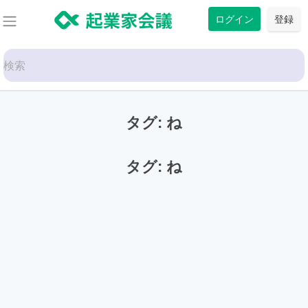
コ
ログイン
登録
ン
テ
Search
ン
for:
ツ
に
タグ:
ね
ス
キ
ッ
タグ:
ね
プ