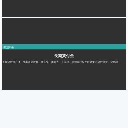
勘定科目
長期貸付金
長期貸付金とは、従業員や役員、仕入先、得意先、子会社、関連会社などに対する貸付金で、貸付の ...