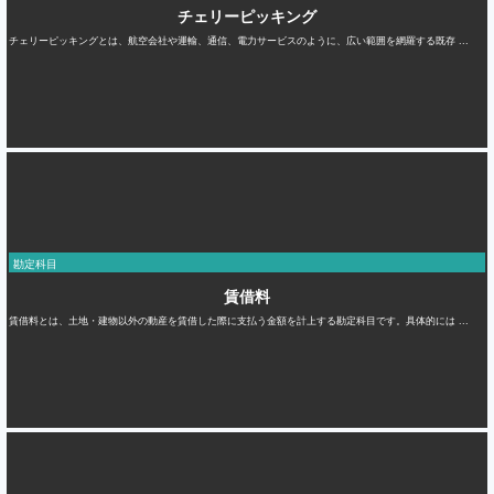
チェリーピッキング
チェリーピッキングとは、航空会社や運輸、通信、電力サービスのように、広い範囲を網羅する既存 ...
勘定科目
賃借料
賃借料とは、土地・建物以外の動産を賃借した際に支払う金額を計上する勘定科目です。具体的には ...