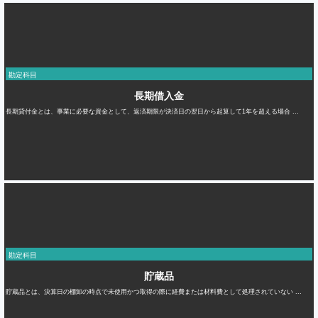
勘定科目
長期借入金
長期貸付金とは、事業に必要な資金として、返済期限が決済日の翌日から起算して1年を超える場合 ...
勘定科目
貯蔵品
貯蔵品とは、決算日の棚卸の時点で未使用かつ取得の際に経費または材料費として処理されていない ...