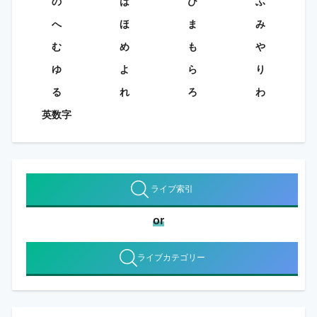
の
は
ひ
ふ
へ
ほ
ま
み
む
め
も
や
ゆ
よ
ら
り
る
れ
ろ
わ
英数字
ライブ索引
or
ライブカテゴリー