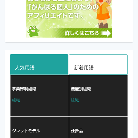
人気用語
新着用語
事業部制組織
機能別組織
組織
組織
ジレットモデル
仕掛品