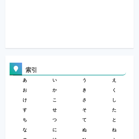
索引
あ
い
う
え
お
か
き
く
け
こ
さ
し
す
せ
そ
た
ち
つ
て
と
な
に
ぬ
ね