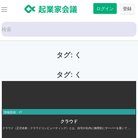
コ
ログイン
登録
ン
テ
Search
ン
for:
ツ
に
タグ:
く
ス
キ
ッ
タグ:
く
プ
情報技術・IT
クラウド
クラウド（正式名称：クラウドコンピューティング）とは、自宅や社内に物理的にサーバーを置いて ...