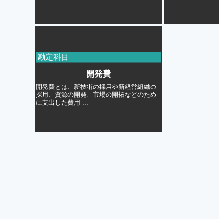
勘定科目
開発費
開発費とは、新技術の採用や新経営組織の
採用、資源の開発、市場の開拓などのため
に支出した費用 ...