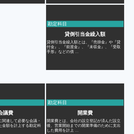
勘定科目
貸倒引当金繰入額
貸倒引当金繰入額とは、『売掛金』や『貸
付金』、『前渡金』、『未収金』、『受取
手形』などの債 ...
勘定科目
会議費
開業費
に関連して必要な会議・
開業費とは、会社の設立登記が済んだ設立
た金額を計上する勘定科
後、営業開始までの開業準備のために支出
した費用を計上 ...