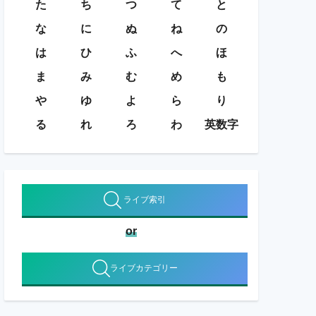
た
ち
つ
て
と
な
に
ぬ
ね
の
は
ひ
ふ
へ
ほ
ま
み
む
め
も
や
ゆ
よ
ら
り
る
れ
ろ
わ
英数字
ライブ索引
or
ライブカテゴリー