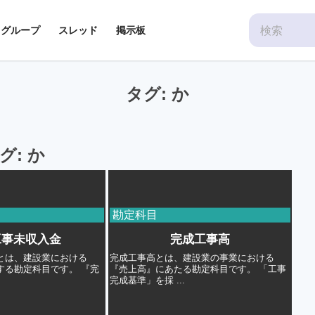
Search
グループ
スレッド
掲示板
for:
タグ:
か
グ:
か
勘定科目
工事未収入金
完成工事高
とは、建設業における
完成工事高とは、建設業の事業における
する勘定科目です。 『完
『売上高』にあたる勘定科目です。 「工事
完成基準」を採 ...