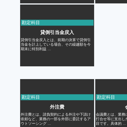
勘定科目
貸倒引当金戻入
貸倒引当金戻入とは、前期の決算で貸倒引
当金を計上している場合、その繰越額を今
期末に特別利益 ...
勘定科目
勘定科目
外注費
外注費とは、請負契約による外注や下請け
会議費とは、業務
依頼など、業務の一部を外部に委託するア
打合せ等に支出し
ウトソーシング ...
目です。具体的 ...