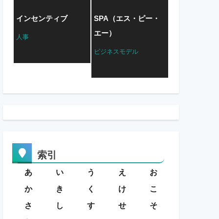
インセンティブ
SPA（エス・ピー・
エー）
人事
ビジネスモデル
索引
あ
い
う
え
お
か
き
く
け
こ
さ
し
す
せ
そ