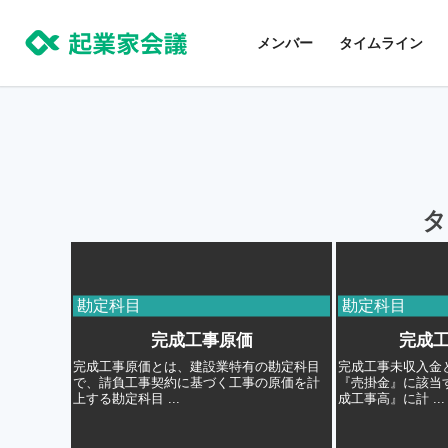
コ
ン
メンバー
タイムライン
テ
ン
ツ
に
ス
キ
タ
ッ
プ
勘定科目
勘定科目
完成工事原価
完成
完成工事原価とは、建設業特有の勘定科目
完成工事未収入金
で、請負工事契約に基づく工事の原価を計
『売掛金』に該当
上する勘定科目 ...
成工事高』に計 ...