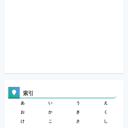
索引
あ
い
う
え
お
か
き
く
け
こ
さ
し