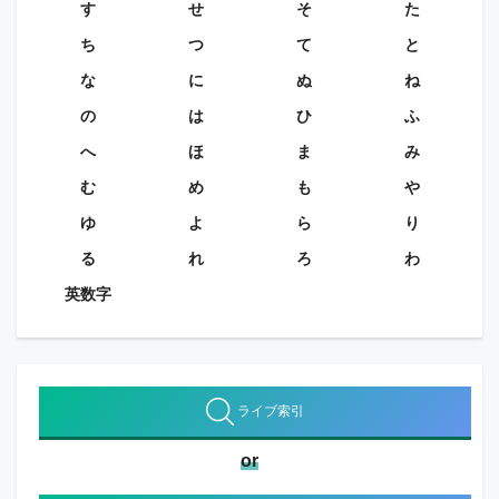
す
せ
そ
た
ち
つ
て
と
な
に
ぬ
ね
の
は
ひ
ふ
へ
ほ
ま
み
む
め
も
や
ゆ
よ
ら
り
る
れ
ろ
わ
英数字
ライブ索引
or