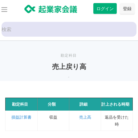
コ
ログイン
登録
ン
テ
Search
ン
for:
ツ
に
ス
勘定科目
キ
売上戻り高
ッ
-
プ
勘定科目
分類
詳細
計上される時期
損益計算書
収益
売上高
返品を受けた
時