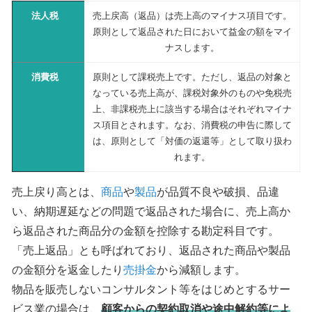
法人税
売上戻高（返品）は売上高のマイナス項目です。
原則として返品された日において益金の額をマイ
ナスします。
消費税
原則として課税売上です。ただし、返品の対象と
なっている売上高が、課税対象外のものや免税売
上、非課税売上に該当する場合はそれぞれマイナ
ス項目とされます。なお、消費税の申告に際して
は、原則として「対価の返還等」として取り扱わ
れます。
売上戻り高とは、
商品
や
製品
が品質不良や破損、品違
い、納期遅延などの問題で返品された場合に、売上高か
ら返品された商品分の金額を控除する勘定科目です。
「売上返品」とも呼ばれており、返品された商品や製品
の金額分を返金したり
売掛金
から減額します。
物品を販売しないコンサルタント等をはじめとするサー
ビス業の場合は、
顧客からの契約取消や途中解約等によ