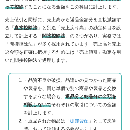
って控除
することになる金額をこの科目に計上します。
売上値引と同様に、売上高から返品金額分を直接減額す
る「
直接控除法
」と別途「売上戻り高」の勘定科目を設
立して計上する「
間接控除法
」の２つがあり、実務では
「間接控除法」が多く採用されています。売上高と売上
返金額を正確に把握するためには「売上値引」勘定を用
いた間接控除法で処理します。
・品質不良や破損、品違いの見つかった商品
や製品を、同じ単価で別の商品や製品と交換
するような場合も、
返品分と納品分の金額を
相殺しないで
それぞれの取引についての金額
を計上します。
・返品された物品は「
棚卸資産
」として決算
時において評価する必要があります。