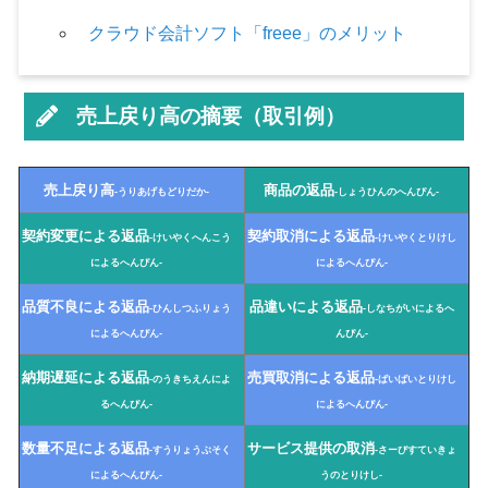
クラウド会計ソフト「freee」のメリット
売上戻り高の摘要（取引例）
売上戻り高
商品の返品
-うりあげもどりだか-
-しょうひんのへんぴん-
契約変更による返品
契約取消による返品
-けいやくへんこう
-けいやくとりけし
によるへんぴん-
によるへんぴん-
品質不良による返品
品違いによる返品
-ひんしつふりょう
-しなちがいによるへ
によるへんぴん-
んぴん-
納期遅延による返品
売買取消による返品
-のうきちえんによ
-ばいばいとりけし
るへんぴん-
によるへんぴん-
数量不足による返品
サービス提供の取消
-すうりょうぶそく
-さーびすていきょ
によるへんぴん-
うのとりけし-