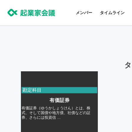
コ
ン
メンバー
タイムライン
テ
ン
ツ
に
ス
キ
タ
ッ
プ
勘定科目
有価証券
有価証券（ゆうかしょうけん）とは、株
式、そして国債や地方債、社債などの証
券、さらには投資信 ...