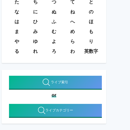
た
ち
つ
て
と
な
に
ぬ
ね
の
は
ひ
ふ
へ
ほ
ま
み
む
め
も
や
ゆ
よ
ら
り
る
れ
ろ
わ
英数字
ライブ索引
or
ライブカテゴリー