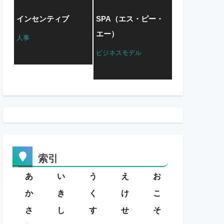
インセンティブ
SPA（エス・ピー・
エー）
人事
ビジネスモデル
索引
あ
い
う
え
お
か
き
く
け
こ
さ
し
す
せ
そ