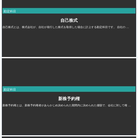
勘定科目
自己株式
自己株式とは、株式会社が、自社が発行した株式を取得した場合に計上する勘定科目です。 自社の ...
勘定科目
新株予約権
新株予約権とは、新株予約権者があらかじめ決められた期間内に決められた価額で、会社に対して権 ...