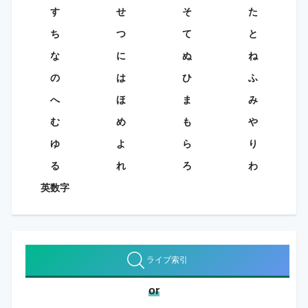
す
せ
そ
た
ち
つ
て
と
な
に
ぬ
ね
の
は
ひ
ふ
へ
ほ
ま
み
む
め
も
や
ゆ
よ
ら
り
る
れ
ろ
わ
英数字
ライブ索引
or