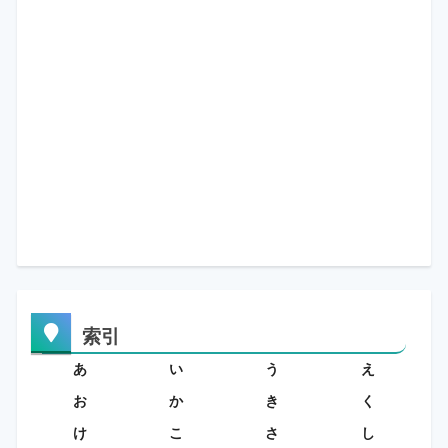
索引
あ
い
う
え
お
か
き
く
け
こ
さ
し