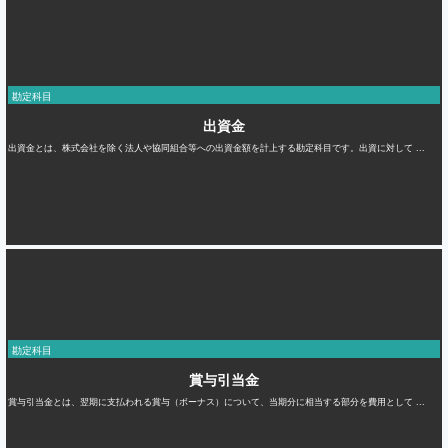
勘定科目
出資金
出資金とは、株式会社を除く法人や協同組合等への出資金額を計上する勘定科目です。出資に対して ...
勘定科目
賞与引当金
賞与引当金とは、翌期に支払われる賞与（ボーナス）について、当期分に相当する部分を費用として ...