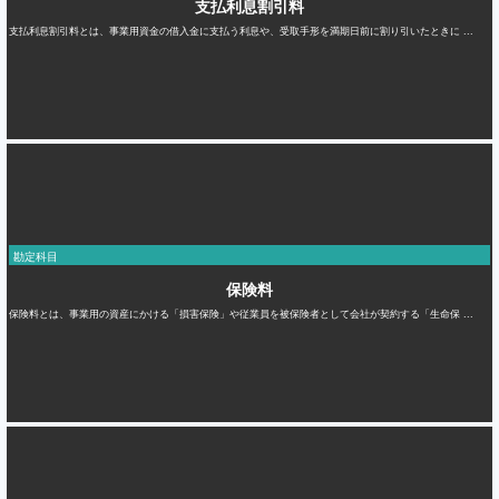
支払利息割引料
支払利息割引料とは、事業用資金の借入金に支払う利息や、受取手形を満期日前に割り引いたときに ...
勘定科目
保険料
保険料とは、事業用の資産にかける「損害保険」や従業員を被保険者として会社が契約する「生命保 ...