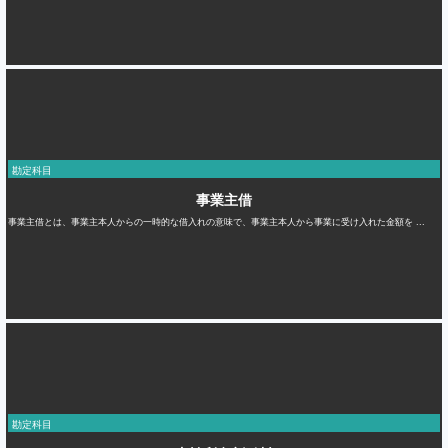
勘定科目
事業主借
事業主借とは、事業主本人からの一時的な借入れの意味で、事業主本人から事業に受け入れた金額を ...
勘定科目