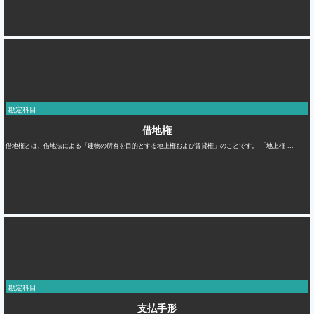
勘定科目
借地権
借地権とは、借地法による「建物の所有を目的とする地上権および賃貸権」のことです。 「地上権 ...
勘定科目
支払手形