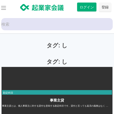
コ
ログイン
登録
ン
テ
Search
ン
for:
ツ
に
タグ:
し
ス
キ
ッ
タグ:
し
プ
勘定科目
事業主貸
事業主貸とは、個人事業主に対する貸付を意味する勘定科目です。貸付と言っても返済の義務はなく ...