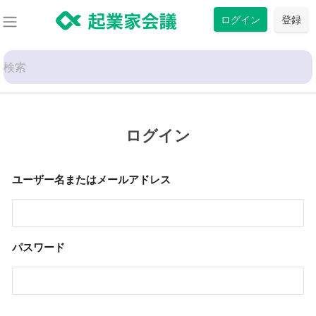
コ
ログイン
登録
ン
テ
Search
ン
for:
ツ
に
ス
ログイン
キ
ッ
ユーザー名またはメールアドレス
プ
パスワード